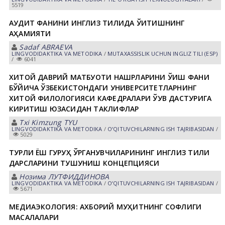
5519
АУДИТ ФАНИНИ ИНГЛИЗ ТИЛИДА ЎҚИТИШНИНГ
АҲАМИЯТИ
Sadaf АBRАEVА
LINGVODIDАKTIKА VА METODIKА
/
MUTАXАSSISLIK UCHUN INGLIZ TILI (ESP)
/
6041
ХИТОЙ ДАВРИЙ МАТБУОТИ НАШРЛАРИНИ ЎҚИШ ФАНИ
БЎЙИЧА ЎЗБЕКИСТОНДАГИ УНИВЕРСИТЕТЛАРНИНГ
ХИТОЙ ФИЛОЛОГИЯСИ КАФЕДРАЛАРИ ЎҚУВ ДАСТУРИГА
КИРИТИШ ЮЗАСИДАН ТАКЛИФЛАР
Txi Kimzung TYU
LINGVODIDАKTIKА VА METODIKА
/
OʼQITUVCHILАRNING ISH TАJRIBАSIDАN
/
5029
ТУРЛИ ЁШ ГУРУҲ ЎРГАНУВЧИЛАРИНИНГ ИНГЛИЗ ТИЛИ
ДАРСЛАРИНИ ТУШУНИШ КОНЦЕПЦИЯСИ
Нозима ЛУТФИДДИНОВА
LINGVODIDАKTIKА VА METODIKА
/
OʼQITUVCHILАRNING ISH TАJRIBАSIDАN
/
5671
МЕДИАЭКОЛОГИЯ: АХБОРИЙ МУҲИТНИНГ СОФЛИГИ
МАСАЛАЛАРИ