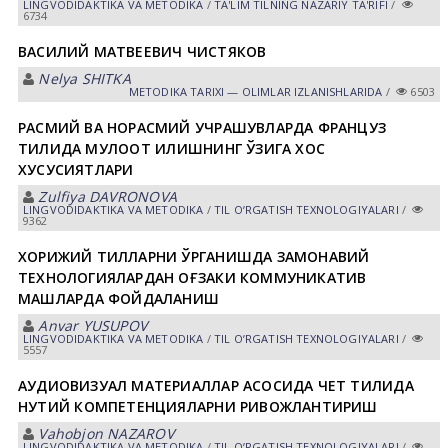
LINGVODIDАKTIKА VА METODIKА
/
TА'LIM TILNING NАZАRIY TА'RIFI
/
6734
ВАСИЛИЙ МАТВЕЕВИЧ ЧИСТЯКОВ
Nelya SHITKА
METODIKА TАRIXI — OLIMLАR IZLАNISHLАRIDА
/
6503
РАСМИЙ ВА НОРАСМИЙ УЧРАШУВЛАРДА ФРАНЦУЗ
ТИЛИДА МУЛОҚОТ ҚИЛИШНИНГ ЎЗИГА ХОС
ХУСУСИЯТЛАРИ
Zulfiya DАVRONOVА
LINGVODIDАKTIKА VА METODIKА
/
TIL OʼRGАTISH TEXNOLOGIYALАRI
/
9362
ХОРИЖИЙ ТИЛЛАРНИ ЎРГАНИШДА ЗАМОНАВИЙ
ТЕХНОЛОГИЯЛАРДАН ОҒЗАКИ КОММУНИКАТИВ
МАШҚЛАРДА ФОЙДАЛАНИШ
Anvar YUSUPOV
LINGVODIDАKTIKА VА METODIKА
/
TIL OʼRGАTISH TEXNOLOGIYALАRI
/
5557
АУДИОВИЗУАЛ МАТЕРИАЛЛАР АСОСИДА ЧЕТ ТИЛИДА
НУТҚИЙ КОМПЕТЕНЦИЯЛАРНИ РИВОЖЛАНТИРИШ
Vahobjon NАZАROV
LINGVODIDАKTIKА VА METODIKА
/
TIL OʼRGАTISH TEXNOLOGIYALАRI
/