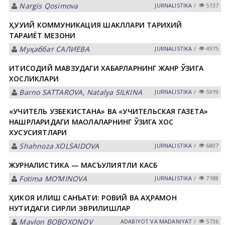
Nargis Qosimova
JURNALISTIKA
/
5137
ҲУҚУҚИЙ КОММУНИКАЦИЯ ШАКЛЛАРИ ТАРИХИЙ
ТАРАҚҚИЁТ МЕЗОНИ
Муҳаббат САЛИЕВА
JURNALISTIKA
/
4975
ИҚТИСОДИЙ МАВЗУДАГИ ХАБАРЛАРНИНГ ЖАНР ЎЗИГА
ХОСЛИКЛАРИ
Barno SATTAROVA, Natalya SILKINA
JURNALISTIKA
/
5919
«УЧИТЕЛЬ УЗБЕКИСТАНА» ВА «УЧИТЕЛЬСКАЯ ГАЗЕТА»
НАШРЛАРИДАГИ МАҚОЛАЛАРНИНГ ЎЗИГА ХОС
ХУСУСИЯТЛАРИ
Shahnoza XOLSАIDOVА
JURNALISTIKA
/
6807
ЖУРНАЛИСТИКА — МАСЪУЛИЯТЛИ КАСБ
Fotima MOʼMINOVА
JURNALISTIKA
/
7188
ҲИКОЯ ҚИЛИШ САНЪАТИ: РОВИЙ ВА ҚАҲРАМОН
НУТҚИДАГИ СИРЛИ ЭВРИЛИШЛАР
Mavlon BOBOXONOV
АDАBIYOT VА MАDАNIYAT
/
5736