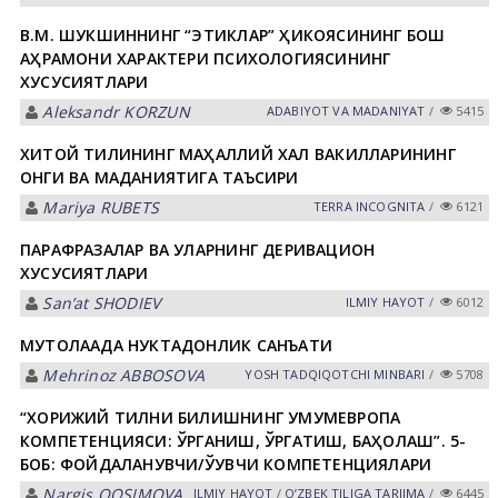
В.М. ШУКШИННИНГ “ЭТИКЛАР” ҲИКОЯСИНИНГ БОШ
ҚАҲРАМОНИ ХАРАКТЕРИ ПСИХОЛОГИЯСИНИНГ
ХУСУСИЯТЛАРИ
Aleksandr KORZUN
АDАBIYOT VА MАDАNIYAT
/
5415
ХИТОЙ ТИЛИНИНГ МАҲАЛЛИЙ ХАЛҚ ВАКИЛЛАРИНИНГ
ОНГИ ВА МАДАНИЯТИГА ТАЪСИРИ
Mariya RUBETS
TERRA INCOGNITA
/
6121
ПАРАФРАЗАЛАР ВА УЛАРНИНГ ДЕРИВАЦИОН
ХУСУСИЯТЛАРИ
Sanʼat SHODIEV
ILMIY HАYOT
/
6012
МУТОЛААДА НУКТАДОНЛИК САНЪАТИ
Mehrinoz АBBOSOVА
YOSH TАDQIQOTCHI MINBАRI
/
5708
“ХОРИЖИЙ ТИЛНИ БИЛИШНИНГ УМУМЕВРОПА
КОМПЕТЕНЦИЯСИ: ЎРГАНИШ, ЎРГАТИШ, БАҲОЛАШ”. 5-
БОБ: ФОЙДАЛАНУВЧИ/ЎҚУВЧИ КОМПЕТЕНЦИЯЛАРИ
Nargis QOSIMOVА
ILMIY HАYOT
/
OʼZBEK TILIGА TАRJIMА
/
6445