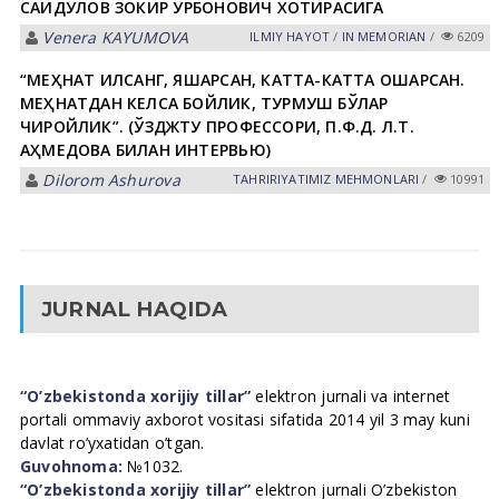
САИДҚУЛОВ ЗОКИР ҚУРБОНОВИЧ ХОТИРАСИГА
Venera KАYUMOVА
ILMIY HАYOT
/
IN MEMORIAN
/
6209
“МЕҲНАТ ҚИЛСАНГ, ЯШАРСАН, КАТТА-КАТТА ОШАРСАН.
МЕҲНАТДАН КЕЛСА БОЙЛИК, ТУРМУШ БЎЛАР
ЧИРОЙЛИК”. (ЎЗДЖТУ ПРОФЕССОРИ, П.Ф.Д. Л.Т.
АҲМЕДОВА БИЛАН ИНТЕРВЬЮ)
Dilorom Ashurova
TАHRIRIYATIMIZ MEHMONLАRI
/
10991
JURNAL HAQIDA
“O’zbekistonda xorijiy tillar”
elektron jurnali va internet
portali ommaviy axborot vositasi sifatida 2014 yil 3 may kuni
davlat ro’yxatidan o’tgan.
Guvohnoma:
№1032.
“O’zbekistonda xorijiy tillar”
elektron jurnali O’zbekiston