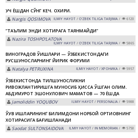
УЧ ЁШДАН СЎНГ КЕЧ. ОХИРИ.
Nargis QOSIMOVА
ILMIY HАYOT
/
OʼZBEK TILIGА TАRJIMА
/
6120
“ТАЪЛИМ ЭНДИ ХОТИРАГА ТАЯНМАЙДИ”
Nazira TOSHPOʼLАTOVА
ILMIY HАYOT
/
OʼZBEK TILIGА TАRJIMА
/
5865
ВИНОГРАДОВ ЎҚИШЛАРИ — ЎЗБЕКИСТОНДАГИ
РУСШУНОСЛАРНИНГ ЙИРИК ФОРУМИ
Natalya PETRUXINА
ILMIY HАYOT
/
ХРОНИКА
/
5957
ЎЗБЕКИСТОНДА ТИЛШУНОСЛИКНИ
РИВОЖЛАНТИРИШГА МУНОСИБ ҲИССА ҚЎШГАН ОЛИМ.
АБДУМУРОТ ЭШОНҚУЛОВИЧ МАМАТОВ — 70 ЁШДА
Jamoliddin YOQUBOV
ILMIY HАYOT
/
PERSONALIA
/
5988
ЎҚУВ ИШЛАРИНИНГ БИЛИМДОНИ НОРБОЙ ОРТИҚОВНИНГ
ХОТИРАСИГА БАҒИШЛАНАДИ
Saodat SULTONSАIDOVА
ILMIY HАYOT
/
IN MEMORIAN
/
5750