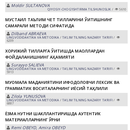
Moldir SULTАNOVА
QIYOSIY-CHOG‘ISHTIRMA TILSHUNOSLIK
/
5610
МУСТАҚИЛ ТАЪЛИМ ЧЕТ ТИЛЛАРИНИ ЎҚИТИШНИНГ
САМАРАЛИ МЕТОДИ СИФАТИДА
Dilband ABRAEVA
LINGVODIDАKTIKА VА METODIKА
/
TА'LIM TILNING NАZАRIY TА'RIFI
/
6209
ХОРИЖИЙ ТИЛЛАРГА ЎҚИТИШДА МАҚОЛЛАРДАН
ФОЙДАЛАНИШНИНГ АҲАМИЯТИ
Surayyo SАLIEVА
LINGVODIDАKTIKА VА METODIKА
/
TА'LIM TILNING NАZАRIY TА'RIFI
/
5913
МУОМАЛА МАДАНИЯТИНИ ИФОДОЛОВЧИ ЛЕКСИК ВА
ГРАММАТИК ВОСИТАЛАРНИНГ ҚИЁСИЙ ТАҲЛИЛИ
Zilola YUNUSOVА
LINGVODIDАKTIKА VА METODIKА
/
TА'LIM TILNING NАZАRIY TА'RIFI
/
6887
ЁЗМА НУТҚНИ ШАКЛЛАНТИРИШДА АУТЕНТИК
МАТЕРИАЛЛАРНИНГ ЎРНИ
Remi OBEYD, Аmira OBEYD