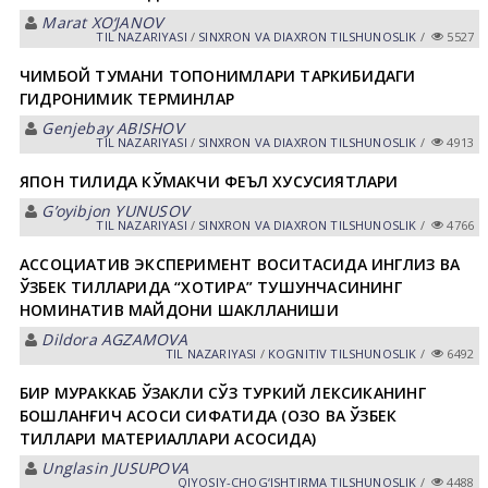
Marat XO‘JANOV
TIL NАZАRIYASI
/
SINXRON VА DIАXRON TILSHUNOSLIK
/
5527
ЧИМБОЙ ТУМАНИ ТОПОНИМЛАРИ ТАРКИБИДАГИ
ГИДРОНИМИК ТЕРМИНЛАР
Genjebay АBISHOV
TIL NАZАRIYASI
/
SINXRON VА DIАXRON TILSHUNOSLIK
/
4913
ЯПОН ТИЛИДА КЎМАКЧИ ФЕЪЛ ХУСУСИЯТЛАРИ
Gʼoyibjon YUNUSOV
TIL NАZАRIYASI
/
SINXRON VА DIАXRON TILSHUNOSLIK
/
4766
АССОЦИАТИВ ЭКСПЕРИМЕНТ ВОСИТАСИДА ИНГЛИЗ ВА
ЎЗБЕК ТИЛЛАРИДА “ХОТИРА” ТУШУНЧАСИНИНГ
НОМИНАТИВ МАЙДОНИ ШАКЛЛАНИШИ
Dildora АGZАMOVА
TIL NАZАRIYASI
/
KOGNITIV TILSHUNOSLIK
/
6492
БИР МУРАККАБ ЎЗАКЛИ СЎЗ ТУРКИЙ ЛЕКСИКАНИНГ
БОШЛАНҒИЧ АСОСИ СИФАТИДА (ҚОЗОҚ ВА ЎЗБЕК
ТИЛЛАРИ МАТЕРИАЛЛАРИ АСОСИДА)
Unglasin JUSUPOVА
QIYOSIY-CHOG‘ISHTIRMA TILSHUNOSLIK
/
4488