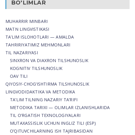
BO’LIMLAR
MUHARRIR MINBARI
MATN LINGVISTIKASI
TA’LIM ISLOHOTLARI — AMALDA
TAHRIRIYATIMIZ MEHMONLARI
TIL NAZARIYASI
SINXRON VA DIAXRON TILSHUNOSLIK
KOGNITIV TILSHUNOSLIK
OAV TILI
QIYOSIY-CHOG‘ISHTIRMA TILSHUNOSLIK
LINGVODIDAKTIKA VA METODIKA
TA’LIM TILNING NAZARIY TA’RIFI
METODIKA TARIXI — OLIMLAR IZLANISHLARIDA
TIL O’RGATISH TEXNOLOGIYALARI
MUTAXASSISLIK UCHUN INGLIZ TILI (ESP)
O’QITUVCHILARNING ISH TAJRIBASIDAN