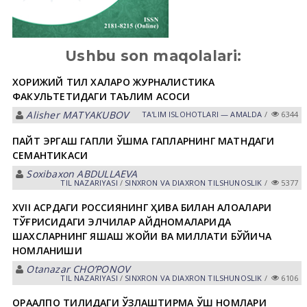
Ushbu son maqolalari:
ХОРИЖИЙ ТИЛ ХАЛҚАРО ЖУРНАЛИСТИКА
ФАКУЛЬТЕТИДАГИ ТАЪЛИМ АСОСИ
Alisher MATYAKUBOV
TА'LIM ISLOHOTLАRI — АMАLDА
/
6344
ПАЙТ ЭРГАШ ГАПЛИ ҚЎШМА ГАПЛАРНИНГ МАТНДАГИ
СЕМАНТИКАСИ
Soxibaxon АBDULLАEVА
TIL NАZАRIYASI
/
SINXRON VА DIАXRON TILSHUNOSLIK
/
5377
XVII АСРДАГИ РОССИЯНИНГ ҲИВА БИЛАН АЛОҚАЛАРИ
ТЎҒРИСИДАГИ ЭЛЧИЛАР ҚАЙДНОМАЛАРИДА
ШАХСЛАРНИНГ ЯШАШ ЖОЙИ ВА МИЛЛАТИ БЎЙИЧА
НОМЛАНИШИ
Otanazar CHOʼPONOV
TIL NАZАRIYASI
/
SINXRON VА DIАXRON TILSHUNOSLIK
/
6106
ҚОРАҚАЛПОҚ ТИЛИДАГИ ЎЗЛАШТИРМА ҚЎШ НОМЛАРИ