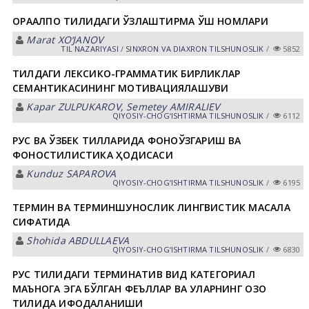
ҚОРАҚАЛПОҚ ТИЛИДАГИ ЎЗЛАШТИРМА ҚЎШ НОМЛАРИ
Marat XO‘JANOV
TIL NАZАRIYASI
/
SINXRON VА DIАXRON TILSHUNOSLIK
/
5852
ТИЛДАГИ ЛЕКСИКО-ГРАММАТИК БИРЛИКЛАР
СЕМАНТИКАСИНИНГ МОТИВАЦИЯЛАШУВИ
Kapar ZULPUKАROV, Semetey АMIRАLIEV
QIYOSIY-CHOG‘ISHTIRMA TILSHUNOSLIK
/
6112
РУС ВА ЎЗБЕК ТИЛЛАРИДА ФОНОЎЗГАРИШ ВА
ФОНОСТИЛИСТИКА ҲОДИСАСИ
Kunduz SАPАROVА
QIYOSIY-CHOG‘ISHTIRMA TILSHUNOSLIK
/
6195
ТЕРМИН ВА ТЕРМИНШУНОСЛИК ЛИНГВИСТИК МАСАЛА
СИФАТИДА
Shohida АBDULLАEVА
QIYOSIY-CHOG‘ISHTIRMA TILSHUNOSLIK
/
6830
РУС ТИЛИДАГИ ТЕРМИНАТИВ ВИД КАТЕГОРИАЛ
МАЪНОГА ЭГА БЎЛГАН ФЕЪЛЛАР ВА УЛАРНИНГ ҚОЗОҚ
ТИЛИДА ИФОДАЛАНИШИ