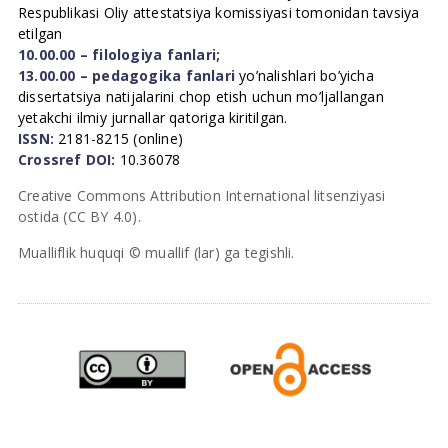
Respublikasi Oliy attestatsiya komissiyasi tomonidan tavsiya
etilgan
10.00.00 – filologiya fanlari;
13.00.00 – pedagogika fanlari
yo’nalishlari bo’yicha
dissertatsiya natijalarini chop etish uchun mo’ljallangan
yetakchi ilmiy jurnallar qatoriga kiritilgan.
ISSN:
2181-8215 (online)
Crossref DOI:
10.36078
Creative Commons Attribution International litsenziyasi
ostida (CC BY 4.0).
Mualliflik huquqi © muallif (lar) ga tegishli.