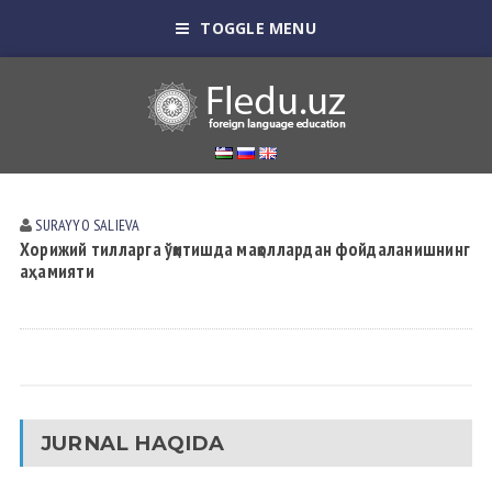
TOGGLE MENU
SURAYYO SАLIEVА
Хорижий тилларга ўқитишда мақоллардан фойдаланишнинг
аҳамияти
JURNAL HAQIDA