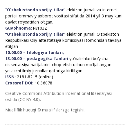
“O’zbekistonda xorijiy tillar”
elektron jurnali va internet
portali ommaviy axborot vositasi sifatida 2014 yil 3 may kuni
davlat ro’yxatidan o’tgan.
Guvohnoma:
№1032.
“O’zbekistonda xorijiy tillar”
elektron jurnali O’zbekiston
Respublikasi Oliy attestatsiya komissiyasi tomonidan tavsiya
etilgan
10.00.00 – filologiya fanlari;
13.00.00 – pedagogika fanlari
yo’nalishlari bo’yicha
dissertatsiya natijalarini chop etish uchun mo’ljallangan
yetakchi ilmiy jurnallar qatoriga kiritilgan.
ISSN:
2181-8215 (online)
Crossref DOI:
10.36078
Creative Commons Attribution International litsenziyasi
ostida (CC BY 4.0).
Mualliflik huquqi © muallif (lar) ga tegishli.