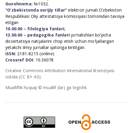
Guvohnoma:
№1032.
“O’zbekistonda xorijiy tillar”
elektron jurnali O’zbekiston
Respublikasi Oliy attestatsiya komissiyasi tomonidan tavsiya
etilgan
10.00.00 – filologiya fanlari;
13.00.00 – pedagogika fanlari
yo’nalishlari bo’yicha
dissertatsiya natijalarini chop etish uchun mo’ljallangan
yetakchi ilmiy jurnallar qatoriga kiritilgan.
ISSN:
2181-8215 (online)
Crossref DOI:
10.36078
Creative Commons Attribution International litsenziyasi
ostida (CC BY 4.0).
Mualliflik huquqi © muallif (lar) ga tegishli.