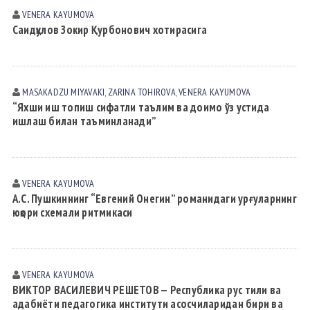
VENERA KАYUMOVА
Саидқулов Зокир Қурбонович хотирасига
MASAKADZU MIYAVАKI
,
ZARINA TOHIROVА
,
VENERA KАYUMOVА
“Яхши иш топиш сифатли таълим ва доимо ўз устида
ишлаш билан таъминланади”
VENERA KАYUMOVА
А.С. Пушкиннинг “Евгений Онегин” романидаги урғуларнинг
юқори схемали ритмикаси
VENERA KАYUMOVА
ВИКТОР ВАСИЛЕВИЧ РЕШЕТОВ — Республика рус тили ва
адабиёти педагогика институти асосчиларидан бири ва