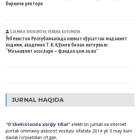
биринчи ректори
GULMIRA SHUKUROVА
,
VENERA KАYUMOVА
Ўзбекистон Республикасида хизмат кўрсатган маданият
ходими, академик Т.К. Қўзиев билан интервью:
“Маънавият асослари — фандан ҳам аъло”
JURNAL HAQIDA
“O’zbekistonda xorijiy tillar”
elektron jurnali va internet
portali ommaviy axborot vositasi sifatida 2014 yil 3 may kuni
davlat ro’yxatidan o’tgan.