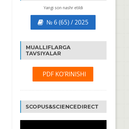
Yangi son nashr etildi
№ 6 (65) / 2025
MUALLIFLARGA
TAVSIYALAR
PDF KO’RINISHI
SCOPUS&SCIENCEDIRECT
Video
Pleyer