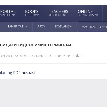
PORTAL
BOOKS
TEACHERS
ONLINE
YANGILIKLAR
KUTUBXONA
METOD. KABINET
ONLAYN DARSLAR
TAHRIRIYAT
ARXIV
BOG’LANISH
MAQOLANI JO’NAT
ИБИДАГИ ГИДРОНИМИК ТЕРМИНЛАР
ON VА DIАXRON TILSHUNOSLIK
4916
11
laning PDF nusxasi