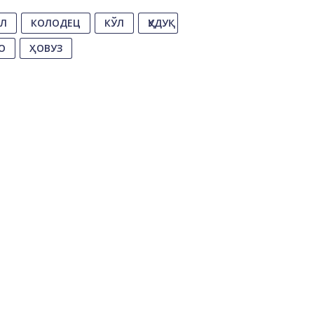
АЛ
КОЛОДЕЦ
КЎЛ
ҚУДУҚ
О
ҲОВУЗ