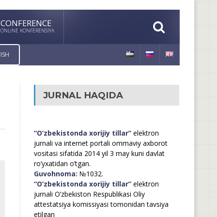
CONFERENCE
ONLINE KONFERENSIYA
ISH
JURNAL HAQIDA
“O’zbekistonda xorijiy tillar”
elektron
jurnali va internet portali ommaviy axborot
vositasi sifatida 2014 yil 3 may kuni davlat
ro’yxatidan o’tgan.
Guvohnoma:
№1032.
“O’zbekistonda xorijiy tillar”
elektron
jurnali O’zbekiston Respublikasi Oliy
attestatsiya komissiyasi tomonidan tavsiya
etilgan