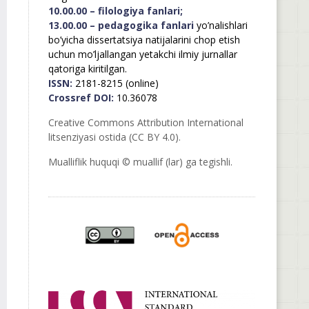
10.00.00 – filologiya fanlari;
13.00.00 – pedagogika fanlari
yo’nalishlari
bo’yicha dissertatsiya natijalarini chop etish
uchun mo’ljallangan yetakchi ilmiy jurnallar
qatoriga kiritilgan.
ISSN:
2181-8215 (online)
Crossref DOI:
10.36078
Creative Commons Attribution International
litsenziyasi ostida (CC BY 4.0).
Mualliflik huquqi © muallif (lar) ga tegishli.