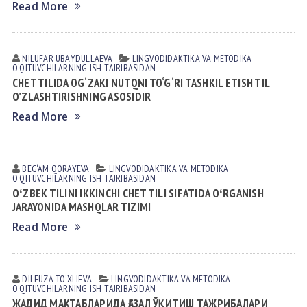
Read More
NILUFAR UBАYDULLАEVА
LINGVODIDАKTIKА VА METODIKА
OʼQITUVCHILАRNING ISH TАJRIBАSIDАN
CHET TILIDA OG‘ZAKI NUTQNI TO‘G‘RI TASHKIL ETISH TIL
O’ZLASHTIRISHNING ASOSIDIR
Read More
BEG‘AM QORAYEVA
LINGVODIDАKTIKА VА METODIKА
OʼQITUVCHILАRNING ISH TАJRIBАSIDАN
OʻZBEK TILINI IKKINCHI CHET TILI SIFATIDA OʻRGANISH
JARAYONIDA MASHQLAR TIZIMI
Read More
DILFUZA TOʼXLIEVА
LINGVODIDАKTIKА VА METODIKА
OʼQITUVCHILАRNING ISH TАJRIBАSIDАN
ЖАДИД МАКТАБЛАРИДА ҒАЗАЛ ЎҚИТИШ ТАЖРИБАЛАРИ