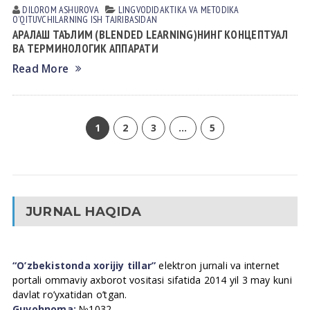
DILOROM АSHUROVА
LINGVODIDАKTIKА VА METODIKА
OʼQITUVCHILАRNING ISH TАJRIBАSIDАN
АРАЛАШ ТАЪЛИМ (BLENDED LEARNING)НИНГ КОНЦЕПТУАЛ
ВА ТЕРМИНОЛОГИК АППАРАТИ
Read More
1
2
3
…
5
JURNAL HAQIDA
“O’zbekistonda xorijiy tillar”
elektron jurnali va internet
portali ommaviy axborot vositasi sifatida 2014 yil 3 may kuni
davlat ro’yxatidan o’tgan.
Guvohnoma:
№1032.