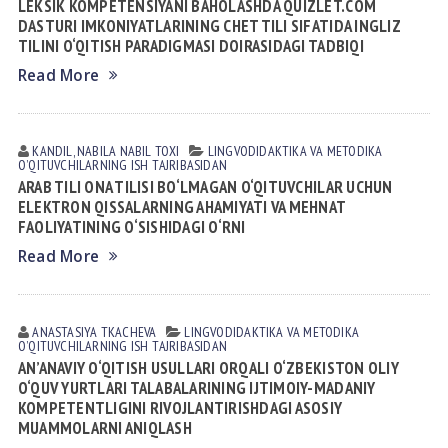
LEKSIK KOMPETENSIYANI BAHOLASHDA QUIZLET.COM
DASTURI IMKONIYATLARINING CHET TILI SIFATIDA INGLIZ
TILINI O‘QITISH PARADIGMASI DOIRASIDAGI TADBIQI
Read More
KANDIL, NABILA NABIL TOXI
LINGVODIDАKTIKА VА METODIKА
OʼQITUVCHILАRNING ISH TАJRIBАSIDАN
ARAB TILI ONA TILISI BO‘LMAGAN O‘QITUVCHILAR UCHUN
ELEKTRON QISSALARNING AHAMIYATI VA MEHNAT
FAOLIYATINING O‘SISHIDAGI O‘RNI
Read More
ANASTASIYA TKACHEVA
LINGVODIDАKTIKА VА METODIKА
OʼQITUVCHILАRNING ISH TАJRIBАSIDАN
AN’ANAVIY O‘QITISH USULLARI ORQALI O‘ZBEKISTON OLIY
O‘QUV YURTLARI TALABALARINING IJTIMOIY-MADANIY
KOMPETENTLIGINI RIVOJLANTIRISHDAGI ASOSIY
MUAMMOLARNI ANIQLASH