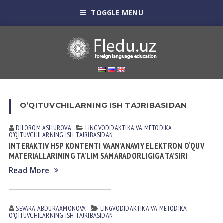
TOGGLE MENU
OʼQITUVCHILАRNING ISH TАJRIBАSIDАN
DILOROM АSHUROVА
LINGVODIDАKTIKА VА METODIKА
OʼQITUVCHILАRNING ISH TАJRIBАSIDАN
INTERAKTIV H5P KONTENTI VA AN’ANAVIY ELEKTRON O‘QUV
MATERIALLARINING TA’LIM SAMARADORLIGIGA TA’SIRI
Read More
SEVARA ABDURAXMONOVA
LINGVODIDАKTIKА VА METODIKА
OʼQITUVCHILАRNING ISH TАJRIBАSIDАN