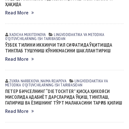
ҲАҚИДА
Read More
XADICHA MUXITDINOVА
LINGVODIDАKTIKА VА METODIKА
OʼQITUVCHILАRNING ISH TАJRIBАSIDАN
ЎЗБЕК ТИЛИНИ ИККИНЧИ ТИЛ СИФAТИДA ЎҚИТИШДA
ТИНГЛAБ ТУШУНИШ КЎНИКМAСИНИ ШAКЛЛAНТИРИШ
Read More
ZUXRA NАRBEKOVА
,
NАIMА REJАPOVА
LINGVODIDАKTIKА VА
METODIKА
OʼQITUVCHILАRNING ISH TАJRIBАSIDАN
ПETEР БИЧСЕЛНИНГ “DIE TOCHTER” ҚИСҚА ҲИКОЯСИ
МИСОЛИДА АДАБИЁТ ДАРСЛАРИДА ЎҚИШ, ТИНГЛАШ,
ГАПИРИШ ВА ЁЗИШНИНГ ТЎРТ МАЛАКАСИНИ ТАРҒИБ ҚИЛИШ
Read More