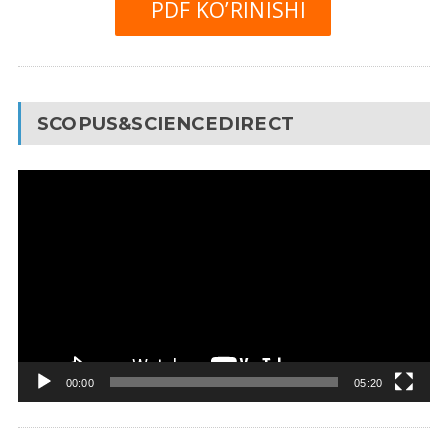
PDF KO’RINISHI
SCOPUS&SCIENCEDIRECT
Video
Pleyer
00:00
05:20