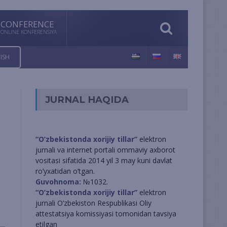
CONFERENCE
ONLINE KONFERENSIYA
ISH
JURNAL HAQIDA
“O’zbekistonda xorijiy tillar”
elektron
jurnali va internet portali ommaviy axborot
vositasi sifatida 2014 yil 3 may kuni davlat
ro’yxatidan o’tgan.
Guvohnoma:
№1032.
“O’zbekistonda xorijiy tillar”
elektron
jurnali O’zbekiston Respublikasi Oliy
attestatsiya komissiyasi tomonidan tavsiya
etilgan