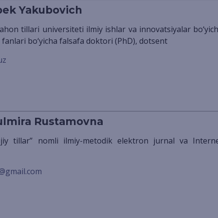
bek Yakubovich
 fanlari bo‘yicha falsafa doktori (PhD), dotsent
uz
ulmira Rustamovna
@gmail.com