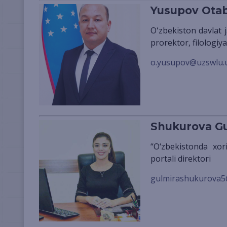
Yusupov Ota
Oʻzbekiston davlat jahon tillari universiteti ilmiy ishlar va innovatsiyalar bo‘yicha
prorektor, filologiya
o.yusupov@uzswlu.
Shukurova G
“O‘zbekistonda xorijiy tillar” nomli ilmiy-metodik elektron jurnal va Internet
portali direktori
gulmirashukurova5