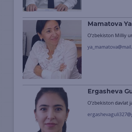
Mamatova Ya
O‘zbekiston Milliy u
ya_mamatova@mail.
Ergasheva Gul
O‘zbekiston davlat j
ergashevaguli327@