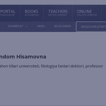
PORTAL
BOOKS
TEACHERS
ONLINE
YANGILIKLAR
KUTUBXONA
METOD. KABINET
ONLAYN DARSLAR
TAHRIRIYAT
ARXIV
BOG’LANISH
MAQOLANI JO’NAT
andom Hisamovna
jahon tillari universiteti, filologiya fanlari doktori, professor