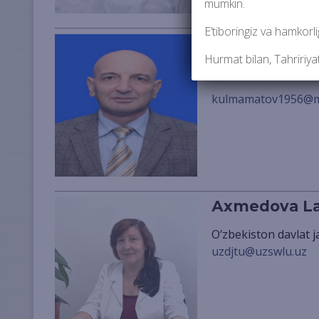
mumkin.
E’tiboringiz va hamkorl
Qulmamatov 
Hurmat bilan, Tahririya
O‘zbekiston davlat 
kulmamatov1956@ma
Аxmedova La
O‘zbekiston davlat 
uzdjtu@uzswlu.uz