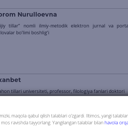
orom Nurulloevna
ovalar boʼlimi boshligʼi
xanbet
jahon tillari universiteti, professor, filologiya fanlari doktori
l.ru
izki, maqola qabul qilish talablari o’zgardi. Iltimos, yangi talablar
 mos ravishda tayyorlang. Yangilangan talablar bilan
havola orqa