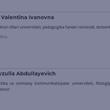
Valentina Ivanovna
jahon tillari universiteti, pedagogika fanlari nomzodi, dotsen
l.ru
zulla Abdullayevich
fessor