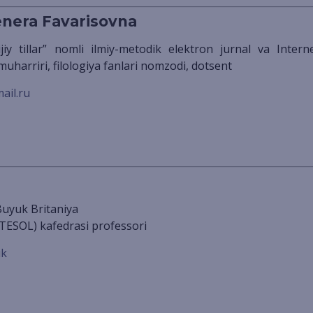
nera Favarisovna
 muharriri, filologiya fanlari nomzodi, dotsent
il.ru
 Buyuk Britaniya
(TESOL) kafedrasi professori
uk