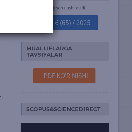
Yangi son nashr etildi
№ 6 (65) / 2025
MUALLIFLARGA
TAVSIYALAR
PDF KO’RINISHI
ri
SCOPUS&SCIENCEDIRECT
Video
Pleyer