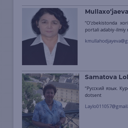
Mullaxo‘jaev
“O‘zbekistonda xorijiy tillar” nomli ilmiy-metodik elektron jurnal va Internet
portali adabiy-ilmiy
kmullahodjayeva@g
Samatova Lol
“Русский язык. Курсы” nashriyoti bo‘lim boshlig‘i, pedagogika fanlari nomzodi,
dotsent
Laylo011057@gmail