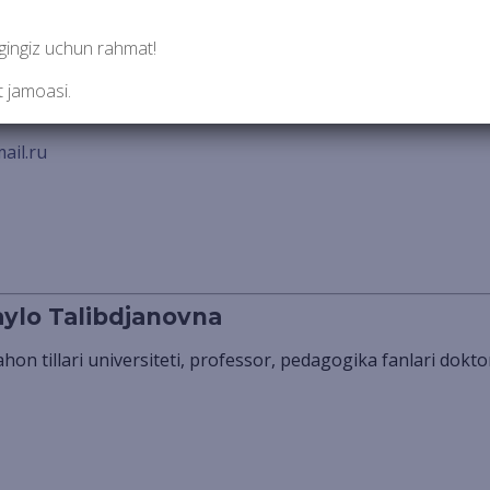
igingiz uchun rahmat!
Do‘stmamat Sattarovich
t jamoasi.
jahon tillari universiteti, professor, filologiya fanlari doktori
il.ru
ylo Talibdjanovna
jahon tillari universiteti, professor, pedagogika fanlari dokto