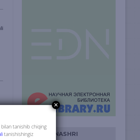
×
 bilan tanishib chiqing
JURNAL NASHRI
li
tanishishingiz