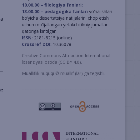
10.00.00 – filologiya fanlari;
13.00.00 – pedagogika fanlari
yo’nalishlari
bo’yicha dissertatsiya natijalarini chop etish
uchun mo’ljallangan yetakchi ilmiy jurnallar
qatoriga kiritilgan.
ISSN:
2181-8215 (online)
Crossref DOI:
10.36078
Creative Commons Attribution International
litsenziyasi ostida (CC BY 4.0).
Mualliflik huquqi © muallif (lar) ga tegishli.