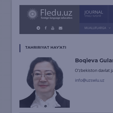
JOURNAL
YANGI NASHR
MUALLIFLARGA
TAHRIRIYAT HAY’ATI
Boqieva Gul
O‘zbekiston davlat 
info@uzswlu.uz