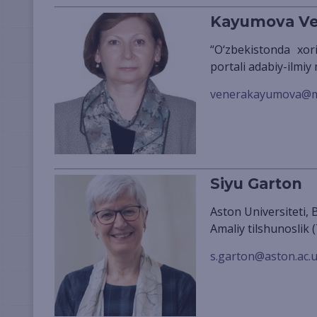
Kayumova Ve
“O‘zbekistonda xorijiy tillar” nomli ilmiy-metodik elektron jurnal va Internet
portali adabiy-ilmiy
venerakayumova@ma
Siyu Garton
Aston Universiteti,
Amaliy tilshunoslik 
s.garton@aston.ac.