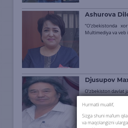
Аshurova Dil
“Oʼzbekistonda xorijiy tillar” nomli ilmiy-metodik elektron jurnal va portali
Multimediya va veb il
Djusupov Ma
O‘zbekiston davlat 
mah.dzhusupov@mai
Hurmatli muallif,
Sizga shuni ma’lum qilam
va maqolangizni ularga