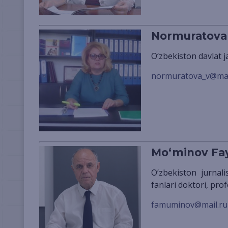
Normuratova 
O‘zbekiston davlat 
normuratova_v@mai
Mo‘minov Fay
O‘zbekiston jurnalistika va ommaviy kommunikatsiyalar universiteti, filologiya
fanlari doktori, pro
famuminov@mail.ru