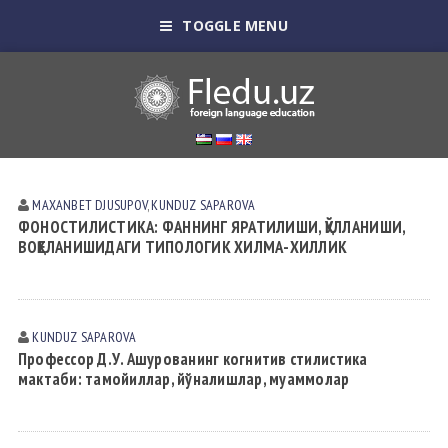
TOGGLE MENU
MAXANBET DJUSUPOV
,
KUNDUZ SАPАROVА
ФОНОСТИЛИСТИКА: ФАННИНГ ЯРАТИЛИШИ, ҚЎЛЛАНИШИ,
ВОҚЕЛАНИШИДАГИ ТИПОЛОГИК ХИЛМА-ХИЛЛИК
KUNDUZ SАPАROVА
Профессор Д.У. Ашурованинг когнитив стилистика
мактаби: тамойиллар, йўналишлар, муаммолар