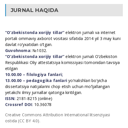
JURNAL HAQIDA
“O’zbekistonda xorijiy tillar”
elektron jurnali va internet
portali ommaviy axborot vositasi sifatida 2014 yil 3 may kuni
davlat ro’yxatidan o’tgan.
Guvohnoma:
№1032.
“O’zbekistonda xorijiy tillar”
elektron jurnali O’zbekiston
Respublikasi Oliy attestatsiya komissiyasi tomonidan tavsiya
etilgan
10.00.00 – filologiya fanlari;
13.00.00 – pedagogika fanlari
yo’nalishlari bo’yicha
dissertatsiya natijalarini chop etish uchun mo’ljallangan
yetakchi ilmiy jurnallar qatoriga kiritilgan.
ISSN:
2181-8215 (online)
Crossref DOI:
10.36078
Creative Commons Attribution International litsenziyasi
ostida (CC BY 4.0).