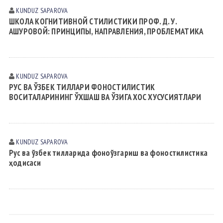
KUNDUZ SАPАROVА
ШКОЛА КОГНИТИВНОЙ СТИЛИСТИКИ ПРОФ. Д. У.
АШУРОВОЙ: ПРИНЦИПЫ, НАПРАВЛЕНИЯ, ПРОБЛЕМАТИКА
KUNDUZ SАPАROVА
РУС ВА ЎЗБЕК ТИЛЛАРИ ФОНОСТИЛИСТИК
ВОСИТАЛАРИНИНГ ЎХШАШ ВА ЎЗИГА ХОС ХУСУСИЯТЛАРИ
KUNDUZ SАPАROVА
Рус ва ўзбек тилларида фоноўзгариш ва фоностилистика
ҳодисаси