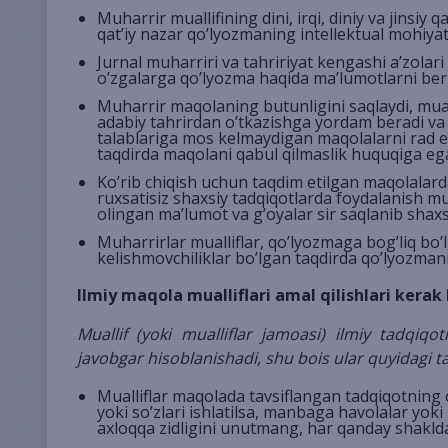
Muharrir muallifining dini, irqi, diniy va jinsiy 
qat’iy nazar qo’lyozmaning intellektual mohiya
Jurnal muharriri va tahririyat kengashi a’zolari 
o’zgalarga qo’lyozma haqida ma’lumotlarni berm
Muharrir maqolaning butunligini saqlaydi, muall
adabiy tahrirdan o’tkazishga yordam beradi va i
talablariga mos kelmaydigan maqolalarni rad et
taqdirda maqolani qabul qilmaslik huquqiga eg
Ko’rib chiqish uchun taqdim etilgan maqolalar
ruxsatisiz shaxsiy tadqiqotlarda foydalanish m
olingan ma’lumot va g’oyalar sir saqlanib shaxs
Muharrirlar mualliflar, qo’lyozmaga bog’liq bo’
kelishmovchiliklar bo’lgan taqdirda qo’lyozmani
Ilmiy maqola mualliflari amal qilishlari kerak
Muallif (yoki mualliflar jamoasi) ilmiy tadqiqot
javobgar hisoblanishadi, shu bois ular quyidagi ta
Mualliflar maqolada tavsiflangan tadqiqotning or
yoki so’zlari ishlatilsa, manbaga havolalar yoki 
axloqqa zidligini unutmang, har qanday shaklda