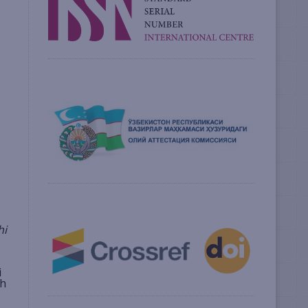
hi
i
sh