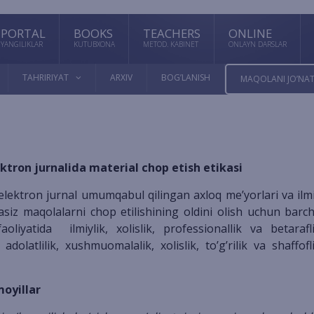
PORTAL
BOOKS
TEACHERS
ONLINE
YANGILIKLAR
KUTUBXONA
METOD. KABINET
ONLAYN DARSLAR
TAHRIRIYAT
ARXIV
BOG’LANISH
MAQOLANI JO’NAT
lektron jurnalida material chop etish etikasi
asiz maqolalarni chop etilishining oldini olish uchun barc
aoliyatida ilmiylik, xolislik, professionallik va betarafl
adolatlilik, xushmuomalalik, xolislik, to’g’rilik va shaffofl
moyillar