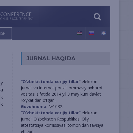
CONFERENCE
ONLINE KONFERENSIYA
ISH
JURNAL HAQIDA
“O’zbekistonda xorijiy tillar”
elektron
jurnali va internet portali ommaviy axborot
ha
vositasi sifatida 2014 yil 3 may kuni davlat
ik
ro’yxatidan o’tgan.
ik
Guvohnoma:
№1032.
“O’zbekistonda xorijiy tillar”
elektron
jurnali O’zbekiston Respublikasi Oliy
attestatsiya komissiyasi tomonidan tavsiya
etilgan