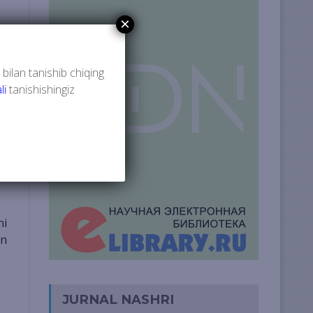
×
ir
 bilan tanishib chiqing
li
tanishishingiz
ni
an
JURNAL NASHRI