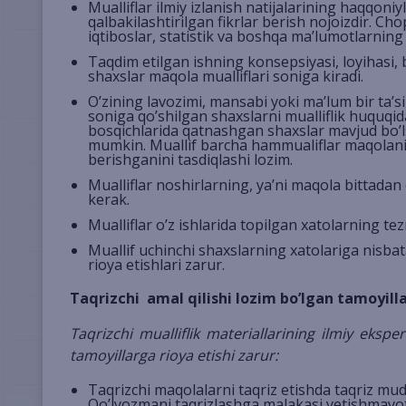
Mualliflar ilmiy izlanish natijalarining haqqoni
qalbakilashtirilgan fikrlar berish nojoizdir. Chop
iqtiboslar, statistik va boshqa ma’lumotlarning
Taqdim etilgan ishning konsepsiyasi, loyihasi, 
shaxslar maqola mualliflari soniga kiradi.
O’zining lavozimi, mansabi yoki ma’lum bir ta’s
soniga qo’shilgan shaxslarni mualliflik huquq
bosqichlarida qatnashgan shaxslar mavjud bo’lsa
mumkin. Muallif barcha hammualiflar maqolaning
berishganini tasdiqlashi lozim.
Mualliflar noshirlarning, ya’ni maqola bittadan 
kerak.
Mualliflar o’z ishlarida topilgan xatolarning te
Muallif uchinchi shaxslarning xatolariga nisbata
rioya etishlari zarur.
Taqrizchi amal qilishi lozim bo’lgan tamoyill
Taqrizchi mualliflik materiallarining ilmiy eksper
tamoyillarga rioya etishi zarur:
Taqrizchi maqolalarni taqriz etishda taqriz mudd
Qo’lyozmani taqrizlashga malakasi yetishmayot