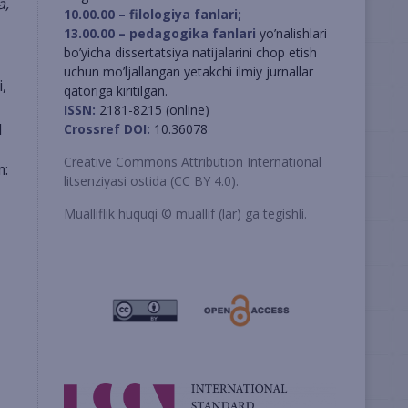
a,
10.00.00 – filologiya fanlari;
13.00.00 – pedagogika fanlari
yo’nalishlari
bo’yicha dissertatsiya natijalarini chop etish
uchun mo’ljallangan yetakchi ilmiy jurnallar
,
qatoriga kiritilgan.
ISSN:
2181-8215 (online)
l
Crossref DOI:
10.36078
Creative Commons Attribution International
m:
litsenziyasi ostida (CC BY 4.0).
Mualliflik huquqi © muallif (lar) ga tegishli.