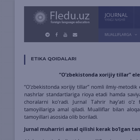
JOURNAL
YANGI NASHR
MUALLIFLARGA
ETIKA QOIDALARI
“O’zbekistonda xorijiy tillar” e
“O’zbekistonda xorijiy tillar” nomli ilmiy-metodik elektron jurnal umumqabul qilingan axloq me’yorlari va ilmiy
nashrlar standartlariga rioya etadi hamda saviy
choralarni ko’radi. Jurnal Tahrir hay’ati o’z f
tamoyillariga amal qiladi. Mualliflar bilan aloqa 
tamoyillari asosida olib boriladi.
Jurnal muharriri amal qilishi kerak bo’lgan ta