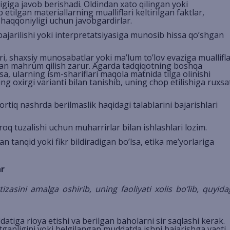
yligiga javob berishadi. Oldindan xato qilingan yoki
 etilgan materiallarning mualliflari keltirilgan faktlar,
 haqqoniyligi uchun javobgardirlar.
bajarilishi yoki interpretatsiyasiga munosib hissa qo’shgan
iri, shaxsiy munosabatlar yoki ma’lum to’lov evaziga muallifl
idan mahrum qilish zarur. Agarda tadqiqotning boshqa
, ularning ism-shariflari maqola matnida tilga olinishi
 oxirgi varianti bilan tanishib, uning chop etilishiga ruxsa
ortiq nashrda berilmaslik haqidagi talablarini bajarishlari
zroq tuzalishi uchun muharrirlar bilan ishlashlari lozim.
n tanqid yoki fikr bildiradigan bo’lsa, etika me’yorlariga
ar
tizasini amalga oshirib, uning faoliyati xolis bo’lib, quyida
atiga rioya etishi va berilgan baholarni sir saqlashi kerak.
ganligini yoki belgilangan muddatda ishni bajarishga vaqti