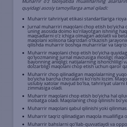
Muharrir o’z faoliyatida mualliflarning asarlari
quyidagi asosiy tamoyillarga amal qiladi:
Muharrir tahririyat etikasi standartlariga rioya 
Jurnal muharriri maqolani chop etish bo’yicha q
uning asosida doimo ko’rilayotgan ishning haqiq
maqsadlarni o’z ichiga olmagan adolatli va beta
maqolani xolisona taqrizdan o’tkazish jarayonin
qilishda muharrir boshqa muharrirlar va taqrizch
Muharrir maqolani chop etish bo’yicha quyidagi
qo’lyozmaning jurnal mavzusiga mosligi; maqola 
bayonning aniqligi; natijalarning ishonchliligi 
dolzarbligi maqolani chop etish uchun qaror qab
Muharrir chop qilinadigan maqolalarning yuqori
bo’yicha barcha choralarni ko’rishi lozim. Ma
uslubiy xatolar mavjud bo’lsa, tahririyat ularni
zimmasiga oladi.
Muharrir maqolani chop etish bo’yicha hal qiluvc
inobatga oladi. Maqolaning chop qilinishi bo’yic
Muharrir maqolani qabul qilinishi yoki qilinmasl
Muharrir taqriz qilinadigan maqola muallifiga o
Muharrir bahslarni qo’llab-quvvatlaydi va oppone