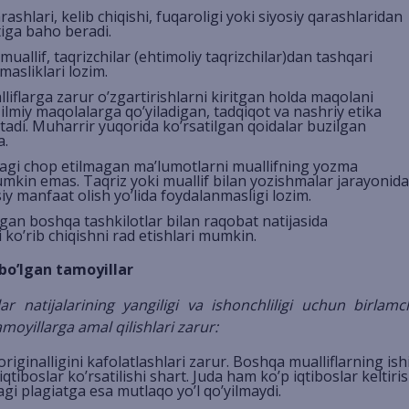
qarashlari, kelib chiqishi, fuqaroligi yoki siyosiy qarashlaridan
tiga baho beradi.
muallif, taqrizchilar (ehtimoliy taqrizchilar)dan tashqari
asliklari lozim.
iflarga zarur o’zgartirishlarni kiritgan holda maqolani
lmiy maqolalarga qo’yiladigan, tadqiqot va nashriy etika
adi. Muharrir yuqorida ko’rsatilgan qoidalar buzilgan
a.
dagi chop etilmagan ma’lumotlarni muallifning yozma
umkin emas. Taqriz yoki muallif bilan yozishmalar jarayonida
iy manfaat olish yo’lida foydalanmasligi lozim.
lgan boshqa tashkilotlar bilan raqobat natijasida
 ko’rib chiqishni rad etishlari mumkin.
 bo’lgan tamoyillar
lar natijalarining yangiligi va ishonchliligi uchun birlamc
moyillarga amal qilishlari zarur:
iginalligini kafolatlashlari zarur. Boshqa mualliflarning ish
iqtiboslar ko’rsatilishi shart. Juda ham ko’p iqtiboslar keltiri
gi plagiatga esa mutlaqo yo’l qo’yilmaydi.