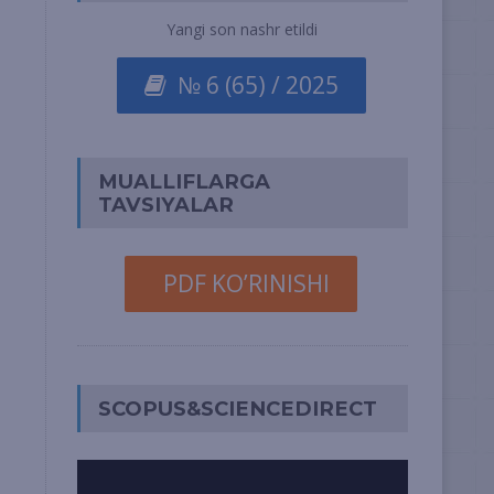
Yangi son nashr etildi
№ 6 (65) / 2025
MUALLIFLARGA
TAVSIYALAR
PDF KO’RINISHI
SCOPUS&SCIENCEDIRECT
Video
Pleyer