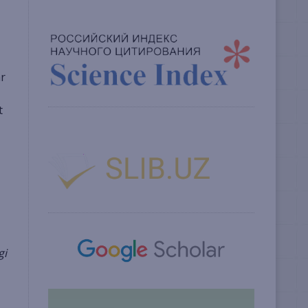
ar
t
gi