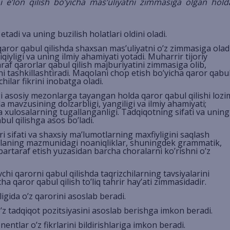
ni e’lon qilish bo’yicha mas’uliyatni zimmasiga olgan hold
etadi va uning buzilish holatlari oldini oladi.
aror qabul qilishda shaxsan mas’uliyatni o’z zimmasiga oladi
iyligi va uning ilmiy ahamiyati yotadi. Muharrir tijoriy
raf qarorlar qabul qilish majburiyatini zimmasiga olib,
i tashkillashtiradi. Maqolani chop etish bo’yicha qaror qabu
ilar fikrini inobatga oladi.
 asosiy mezonlarga tayangan holda qaror qabul qilishi lozi
mavzusining dolzarbligi, yangiligi va ilmiy ahamiyati;
va xulosalarning tugallanganligi. Tadqiqotning sifati va uning
ul qilishga asos bo’ladi.
 sifati va shaxsiy ma’lumotlarning maxfiyligini saqlash
qolaning mazmunidagi noaniqliklar, shuningdek grammatik,
 bartaraf etish yuzasidan barcha choralarni ko’rishni o’z
hi qarorni qabul qilishda taqrizchilarning tavsiyalarini
ha qaror qabul qilish to’liq tahrir hay’ati zimmasidadir.
igida o’z qarorini asoslab beradi.
’z tadqiqot pozitsiyasini asoslab berishga imkon beradi.
ntlar o’z fikrlarini bildirishlariga imkon beradi.