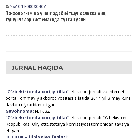
MAVLON BOBOXONOV
Психологизм ва унинг адабиётшуносликка оид
тушунчалар системасида тутган ўрни
JURNAL HAQIDA
“O’zbekistonda xorijiy tillar”
elektron jurnali va internet
portali ommaviy axborot vositasi sifatida 2014 yil 3 may kuni
davlat ro’yxatidan o’tgan.
Guvohnoma:
№1032.
“O’zbekistonda xorijiy tillar”
elektron jurnali O’zbekiston
Respublikasi Oliy attestatsiya komissiyasi tomonidan tavsiya
etilgan
10.00.00 – filologiya fanlari;