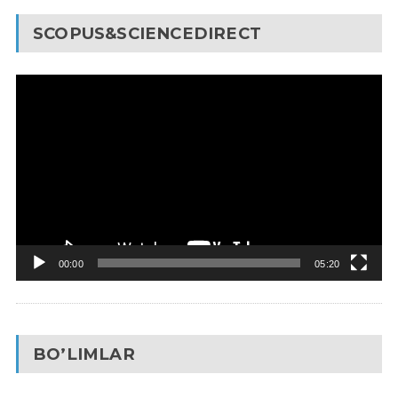
SCOPUS&SCIENCEDIRECT
Video
Pleyer
00:00
05:20
BO’LIMLAR