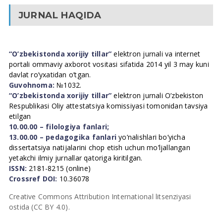
JURNAL HAQIDA
“O’zbekistonda xorijiy tillar”
elektron jurnali va internet
portali ommaviy axborot vositasi sifatida 2014 yil 3 may kuni
davlat ro’yxatidan o’tgan.
Guvohnoma:
№1032.
“O’zbekistonda xorijiy tillar”
elektron jurnali O’zbekiston
Respublikasi Oliy attestatsiya komissiyasi tomonidan tavsiya
etilgan
10.00.00 – filologiya fanlari;
13.00.00 – pedagogika fanlari
yo’nalishlari bo’yicha
dissertatsiya natijalarini chop etish uchun mo’ljallangan
yetakchi ilmiy jurnallar qatoriga kiritilgan.
ISSN:
2181-8215 (online)
Crossref DOI:
10.36078
Creative Commons Attribution International litsenziyasi
ostida (CC BY 4.0).