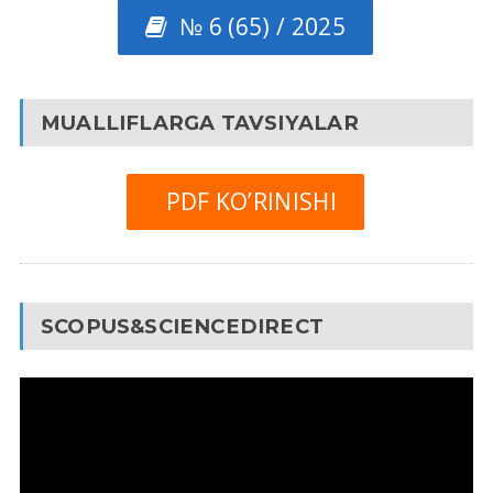
№ 6 (65) / 2025
MUALLIFLARGA TAVSIYALAR
PDF KO’RINISHI
SCOPUS&SCIENCEDIRECT
Video
Pleyer