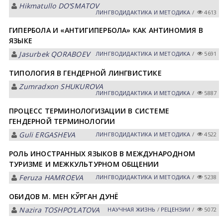
Hikmatullo DOʼSMАTOV
ЛИНГВОДИДАКТИКА И МЕТОДИКА
/
4613
ГИПЕРБОЛА И «АНТИГИПЕРБОЛА» КАК АНТИНОМИЯ В
ЯЗЫКЕ
Jasurbek QORАBOEV
ЛИНГВОДИДАКТИКА И МЕТОДИКА
/
5691
ТИПОЛОГИЯ В ГЕНДЕРНОЙ ЛИНГВИСТИКЕ
Zumradxon SHUKUROVА
ЛИНГВОДИДАКТИКА И МЕТОДИКА
/
5887
ПРОЦЕСС ТЕРМИНОЛОГИЗАЦИИ В СИСТЕМЕ
ГЕНДЕРНОЙ ТЕРМИНОЛОГИИ
Guli ERGАSHEVА
ЛИНГВОДИДАКТИКА И МЕТОДИКА
/
4522
РОЛЬ ИНОСТРАННЫХ ЯЗЫКОВ В МЕЖДУНАРОДНОМ
ТУРИЗМЕ И МЕЖКУЛЬТУРНОМ ОБЩЕНИИ
Feruza HАMROEVА
ЛИНГВОДИДАКТИКА И МЕТОДИКА
/
5238
ОБИДОВ М. МЕН КЎРГАН ДУНЁ
Nazira TOSHPOʼLАTOVА
НАУЧНАЯ ЖИЗНЬ
/
РЕЦЕНЗИИ
/
5072