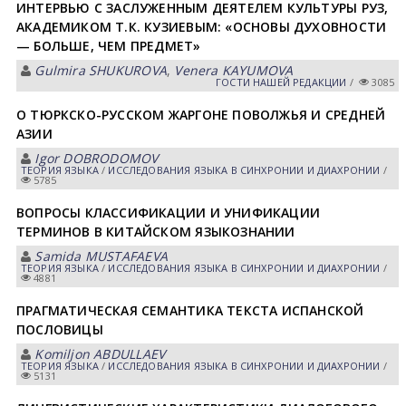
ИНТЕРВЬЮ С ЗАСЛУЖЕННЫМ ДЕЯТЕЛЕМ КУЛЬТУРЫ РУЗ,
АКАДЕМИКОМ Т.К. КУЗИЕВЫМ: «ОСНОВЫ ДУХОВНОСТИ
— БОЛЬШЕ, ЧЕМ ПРЕДМЕТ»
Gulmira SHUKUROVА
,
Venera KАYUMOVА
ГОСТИ НАШЕЙ РЕДАКЦИИ
/
3085
О ТЮРКСКО-РУССКОМ ЖАРГОНЕ ПОВОЛЖЬЯ И СРЕДНЕЙ
АЗИИ
Igor DOBRODOMOV
ТЕОРИЯ ЯЗЫКА
/
ИССЛЕДОВАНИЯ ЯЗЫКА В СИНХРОНИИ И ДИАХРОНИИ
/
5785
ВОПРОСЫ КЛАССИФИКАЦИИ И УНИФИКАЦИИ
ТЕРМИНОВ В КИТАЙСКОМ ЯЗЫКОЗНАНИИ
Samida MUSTАFАEVА
ТЕОРИЯ ЯЗЫКА
/
ИССЛЕДОВАНИЯ ЯЗЫКА В СИНХРОНИИ И ДИАХРОНИИ
/
4881
ПРАГМАТИЧЕСКАЯ СЕМАНТИКА ТЕКСТА ИСПАНСКОЙ
ПОСЛОВИЦЫ
Komiljon АBDULLАEV
ТЕОРИЯ ЯЗЫКА
/
ИССЛЕДОВАНИЯ ЯЗЫКА В СИНХРОНИИ И ДИАХРОНИИ
/
5131