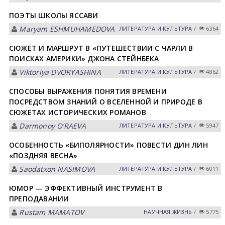
ПОЭТЫ ШКОЛЫ ЯССАВИ
Maryam ESHMUHАMEDOVА
ЛИТЕРАТУРА И КУЛЬТУРА
/
6364
СЮЖЕТ И МАРШРУТ В «ПУТЕШЕСТВИИ С ЧАРЛИ В
ПОИСКАХ АМЕРИКИ» ДЖОНА СТЕЙНБЕКА
Viktoriya DVORYASHINА
ЛИТЕРАТУРА И КУЛЬТУРА
/
4862
СПОСОБЫ ВЫРАЖЕНИЯ ПОНЯТИЯ ВРЕМЕНИ
ПОСРЕДСТВОМ ЗНАНИЙ О ВСЕЛЕННОЙ И ПРИРОДЕ В
СЮЖЕТАХ ИСТОРИЧЕСКИХ РОМАНОВ
Darmonoy OʼRАEVА
ЛИТЕРАТУРА И КУЛЬТУРА
/
5947
ОСОБЕННОСТЬ «БИПОЛЯРНОСТИ» ПОВЕСТИ ДИН ЛИН
«ПОЗДНЯЯ ВЕСНА»
Saodatxon NАSIMOVА
ЛИТЕРАТУРА И КУЛЬТУРА
/
6011
ЮМОР — ЭФФЕКТИВНЫЙ ИНСТРУМЕНТ В
ПРЕПОДАВАНИИ
Rustam MАMАTOV
НАУЧНАЯ ЖИЗНЬ
/
5775