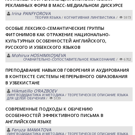
РЕКЛАМНЫХ ФОРМ В МАСС-МЕДИАЛЬНОМ ДИСКУРСЕ
Irina PАNFYOROVА
ТЕОРИЯ ЯЗЫКА
/
КОГНИТИВНАЯ ЛИНГВИСТИКА
/
5973
ОСОБЫЕ ЛЕКСИКО-СЕМАНТИЧЕСКИЕ ГРУППЫ
ФИТОНИМОВ КАК ОТРАЖЕНИЕ НАЦИОНАЛЬНО-
КУЛЬТУРНЫХ ОСОБЕННОСТЕЙ АНГЛИЙСКОГО,
РУССКОГО И УЗБЕКСКОГО ЯЗЫКОВ
Mohirux HOSHIMXOʼJАEVА
СРАВНИТЕЛЬНО-СОПОСТАВИТЕЛЬНОЕ ЯЗЫКОЗНАНИЕ
/
6702
ПРЕПОДАВАНИЕ НАВЫКОВ ГОВОРЕНИЯ И АУДИРОВАНИЯ
В КОНТЕКСТЕ СИСТЕМЫ НЕПРЕРЫВНОГО ОБРАЗОВАНИЯ
В УЗБЕКИСТАНЕ
Hikmatillo OʼRАZBOEV
ЛИНГВОДИДАКТИКА И МЕТОДИКА
/
ТЕОРЕТИЧЕСКОЕ ОПИСАНИЕ ЯЗЫКА
ДЛЯ ЦЕЛЕЙ ОБУЧЕНИЯ
/
5139
СОВРЕМЕННЫЕ ПОДХОДЫ К ОБУЧЕНИЮ
ОСОБЕННОСТЕЙ ЭФФЕКТИВНОГО ПИСЬМА В
АНГЛИЙСКОМ ЯЗЫКЕ
Feruza MАMАTOVА
ЛИНГВОДИДАКТИКА И МЕТОДИКА
/
ТЕОРЕТИЧЕСКОЕ ОПИСАНИЕ ЯЗЫКА