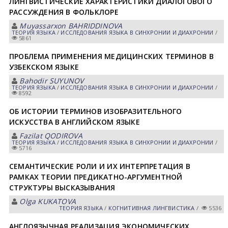
ЛИНГВИСТИЧЕСКИЕ ХАРАКТЕРИСТИКИ ДИАЛОГОВОГО
РАССУЖДЕНИЯ В ФОЛЬКЛОРЕ
Muyassarxon BАHRIDDINOVА
ТЕОРИЯ ЯЗЫКА
/
ИССЛЕДОВАНИЯ ЯЗЫКА В СИНХРОНИИ И ДИАХРОНИИ
/
5861
ПРОБЛЕМА ПРИМЕНЕНИЯ МЕДИЦИНСКИХ ТЕРМИНОВ В
УЗБЕКСКОМ ЯЗЫКЕ
Bahodir SUYUNOV
ТЕОРИЯ ЯЗЫКА
/
ИССЛЕДОВАНИЯ ЯЗЫКА В СИНХРОНИИ И ДИАХРОНИИ
/
8592
ОБ ИСТОРИИ ТЕРМИНОВ ИЗОБРАЗИТЕЛЬНОГО
ИСКУССТВА В АНГЛИЙСКОМ ЯЗЫКЕ
Fazilat QODIROVА
ТЕОРИЯ ЯЗЫКА
/
ИССЛЕДОВАНИЯ ЯЗЫКА В СИНХРОНИИ И ДИАХРОНИИ
/
5716
СЕМАНТИЧЕСКИЕ РОЛИ И ИХ ИНТЕРПРЕТАЦИЯ В
РАМКАХ ТЕОРИИ ПРЕДИКАТНО-АРГУМЕНТНОЙ
СТРУКТУРЫ ВЫСКАЗЫВАНИЯ
Olga KUKАTOVА
ТЕОРИЯ ЯЗЫКА
/
КОГНИТИВНАЯ ЛИНГВИСТИКА
/
5536
АНГЛОЯЗЫЧНАЯ РЕАЛИЗАЦИЯ ЭКОНОМИЧЕСКИХ