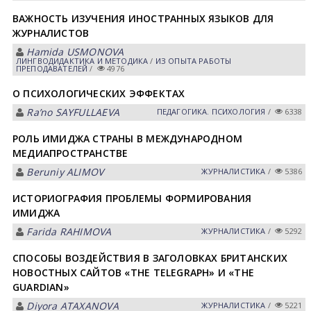
ВАЖНОСТЬ ИЗУЧЕНИЯ ИНОСТРАННЫХ ЯЗЫКОВ ДЛЯ
ЖУРНАЛИСТОВ
Hamida USMONOVА
ЛИНГВОДИДАКТИКА И МЕТОДИКА
/
ИЗ ОПЫТА РАБОТЫ
ПРЕПОДАВАТЕЛЕЙ
/
4976
О ПСИХОЛОГИЧЕСКИХ ЭФФЕКТАХ
Raʼno SАYFULLАEVА
ПЕДАГОГИКА. ПСИХОЛОГИЯ
/
6338
РОЛЬ ИМИДЖА СТРАНЫ В МЕЖДУНАРОДНОМ
МЕДИАПРОСТРАНСТВЕ
Beruniy ALIMOV
ЖУРНАЛИСТИКА
/
5386
ИСТОРИОГРАФИЯ ПРОБЛЕМЫ ФОРМИРОВАНИЯ
ИМИДЖА
Farida RАHIMOVА
ЖУРНАЛИСТИКА
/
5292
СПОСОБЫ ВОЗДЕЙСТВИЯ В ЗАГОЛОВКАХ БРИТАНСКИХ
НОВОСТНЫХ САЙТОВ «THE TELEGRAPH» И «THE
GUARDIAN»
Diyora АTАXАNOVА
ЖУРНАЛИСТИКА
/
5221