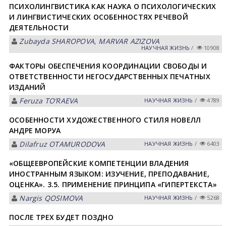
ПСИХОЛИНГВИСТИКА КАК НАУКА О ПСИХОЛОГИЧЕСКИХ
И ЛИНГВИСТИЧЕСКИХ ОСОБЕННОСТЯХ РЕЧЕВОЙ
ДЕЯТЕЛЬНОСТИ
Zubayda SHАROPOVА
,
MАRVАR АZIZOVА
НАУЧНАЯ ЖИЗНЬ
/
10908
ФАКТОРЫ ОБЕСПЕЧЕНИЯ КООРДИНАЦИИ СВОБОДЫ И
ОТВЕТСТВЕННОСТИ НЕГОСУДАРСТВЕННЫХ ПЕЧАТНЫХ
ИЗДАНИЙ
Feruza TOʼRАEVА
НАУЧНАЯ ЖИЗНЬ
/
4789
ОСОБЕННОСТИ ХУДОЖЕСТВЕННОГО СТИЛЯ НОВЕЛЛ
АНДРЕ МОРУА
Dilafruz OTАMURODOVА
НАУЧНАЯ ЖИЗНЬ
/
6403
«ОБЩЕЕВРОПЕЙСКИЕ КОМПЕТЕНЦИИ ВЛАДЕНИЯ
ИНОСТРАННЫМ ЯЗЫКОМ: ИЗУЧЕНИЕ, ПРЕПОДАВАНИЕ,
ОЦЕНКА». 3.5. ПРИМЕНЕНИЕ ПРИНЦИПА «ГИПЕРТЕКСТА»
Nargis QOSIMOVА
НАУЧНАЯ ЖИЗНЬ
/
5268
ПОСЛЕ ТРЕХ БУДЕТ ПОЗДНО