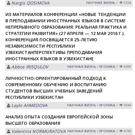
Nargis QOSIMOVА
НАУЧНАЯ ЖИЗНЬ
/
5334
ИЗ МАТЕРИАЛОВ КОНФЕРЕНЦИИ «НОВЫЕ ТЕНДЕНЦИИ
В ПРЕПОДАВАНИИ ИНОСТРАННЫХ ЯЗЫКОВ В СИСТЕМЕ
НЕПРЕРЫВНОГО ОБРАЗОВАНИЯ: РЕАЛЬНАЯ ПРАКТИКА И
СТРАТЕГИИ РАЗВИТИЯ» (27 АПРЕЛЯ — 12 МАЯ 2016 Г.).
КОНФЕРЕНЦИЯ ПОСВЯЩАЕТСЯ 25-ЛЕТИЮ
НЕЗАВИСИМОСТИ РЕСПУБЛИКИ
УЗБЕКИСТАНПЕРСПЕКТИВЫ ПРЕПОДАВАНИЯ
ИНОСТРАННЫХ ЯЗЫКОВ В УЗБЕКИСТАНЕ
Abbos IRISQULOV
НАУЧНАЯ ЖИЗНЬ
/
ХРОНИКА
/
4399
ЛИЧНОСТНО-ОРИЕНТИРОВАННЫЙ ПОДХОД К
СОВРЕМЕННОМУ ОБУЧЕНИЮ И ВОСПИТАНИЮ
СТУДЕНТОВ ВЫСШИХ УЧЕБНЫХ ЗАВЕДЕНИЙ
РЕСПУБЛИКИ УЗБЕКИСТАН
Laylo АHMEDOVА
НАУЧНАЯ ЖИЗНЬ
/
ХРОНИКА
/
5944
АНАЛИЗ ОПЫТА СОЗДАНИЯ ЕВРОПЕЙСКОЙ ЗОНЫ
ВЫСШЕГО ОБРАЗОВАНИЯ
Valentina NORMURАTOVА
НАУЧНАЯ ЖИЗНЬ
/
ХРОНИКА
/
4745