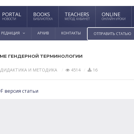
PORTAL
BOOKS
TEACHERS
ONLINE
НОВОСТИ
БИБЛИОТЕКА
МЕТОД. КАБИНЕТ
ОНЛАЙН-УРОКИ
РЕДАКЦИЯ
АРХИВ
КОНТАКТЫ
ОТПРАВИТЬ СТАТЬЮ
ЕМЕ ГЕНДЕРНОЙ ТЕРМИНОЛОГИИ
ДИДАКТИКА И МЕТОДИКА
4514
16
F версия статьи