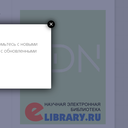
т
×
омьтесь с новыми
я с обновленными
ия