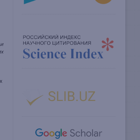
 и
их
х