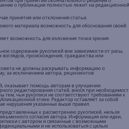
ентов при принятии окончательного решения о
ешение о публикации полностью лежит на редакционно
чае принятия или отклонения статьи.
емого материала возможность для обоснования своей
ляет возможность для изложения точки зрения
ное содержание рукописей вне зависимости от расы,
х взглядов, происхождения, гражданства или
 совета не должны раскрывать информацию о
му, за исключением автора, рецензентов
й, оказывает помощь авторам в улучшении
рного редактирования статей, внося при необходимост
ы тем, чьи рукописи не соответствуют требованиям к
убликационной этике. Редактор оставляет за собой
чае нарушения указанных выше правил.
представленных к рассмотрению рукописей, нельзя
письменного согласия автора. Информация или идеи,
реписки с автором и связанные с возможными
фиденциальными и не использоваться с целью