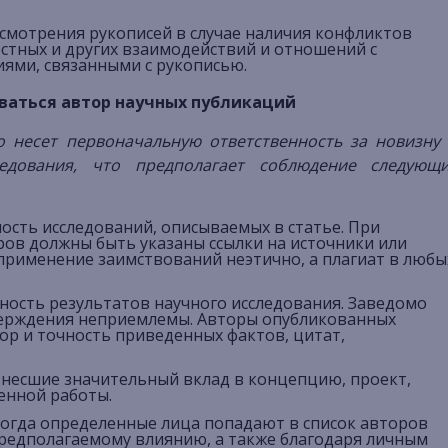
смотрения рукописей в случае наличия конфликтов
стных и других взаимодействий и отношений с
иями, связанными с рукописью.
ваться автор научных публикаций
то несет первоначальную ответственность за новизну
ледования, что предполагает соблюдение следующ
сть исследований, описываемых в статье. При
ров должны быть указаны ссылки на источники или
применение заимствований неэтично, а плагиат в любы
ность результатов научного исследования. Заведомо
ерждения неприемлемы. Авторы опубликованных
ор и точность приведенных фактов, цитат,
внесшие значительный вклад в концепцию, проект,
енной работы.
когда определенные лица попадают в список авторов
предполагаемому влиянию, а также благодаря личным