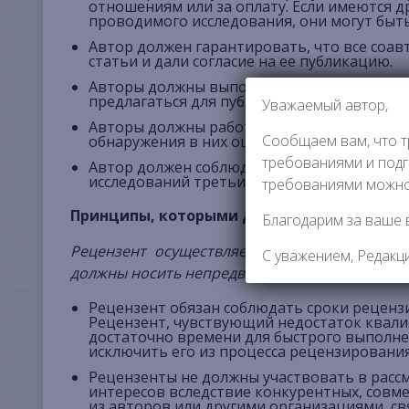
отношениям или за оплату. Если имеются д
проводимого исследования, они могут быть
Автор должен гарантировать, что все соа
статьи и дали согласие на ее публикацию.
Авторы должны выполнять требования изда
предлагаться для публикации более чем в 
Уважаемый автор,
Авторы должны работать вместе с редактор
Сообщаем вам, что т
обнаружения в них ошибок или упущений п
требованиями и подг
Автор должен соблюдать этические нормы,
исследований третьих лиц.
требованиями можн
Принципы, которыми должен руководство
Благодарим за ваше 
Рецензент осуществляет научную экспертизу
С уважением, Редакц
должны носить непредвзятый характер, закл
Рецензент обязан соблюдать сроки реценз
Рецензент, чувствующий недостаток квал
достаточно времени для быстрого выполне
исключить его из процесса рецензировани
Рецензенты не должны участвовать в расс
интересов вследствие конкурентных, совм
из авторов или другими организациями, св