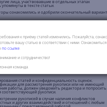
ругие лица, участвовавшие в отдельных этапах
 упомянуты в тексте статьи.
вторы ознакомились и одобрили окончательный вариан
телей о том, что работа не должна одновременно
одно издание.
ами для скорейшего исправления своих работ в случае
ребования к приёму статей изменились. Пожалуйста, ознак
осле публикации.
отовьте вашу статью в соответствии с ними. Ознакомитьс
 выступая с критикой или замечаниями в отношении
о
по ссылке
.
ваться рецензент
внимание и сотрудничество!
 авторских материалов, вследствие чего его действ
ионная команда.
ючающийся в выполнении следующих принципов:
ирования статей и конфиденциальность оценок.
ификации для рассмотрения рукописи или не имеющий
ния работы, должен уведомить редактора и попросить
я соответствующей рукописи.
мотрении рукописей в случае наличия конфликтов
естных и других взаимодействий и отношений с любым
язанными с представленной работой.