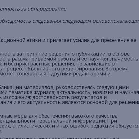
венность за обнародование
необходимость следования следующим основополагающ
кционной этики и прилагает усилия для пресечения ее
ность за принятие решения о публикации, в основе
ость рассматриваемой работы и ее научная значимость
е и беспристрастные решения, не зависящие от
ь процесс объективного рецензирования. Во время
может совещаться с другими редакторами и
бликации материалов, руководствуясь следующими
си тематике журнала; актуальность, новизна и научная
ь изложения; достоверность результатов и
ания и его актуальность являются основой для решени
мные меры для обеспечения высокого качества
енциальности персональной информации. При
ких, стилистических и иных ошибок редакция обязуетс
.