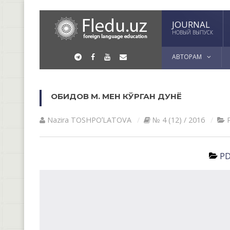
JOURNAL
НОВЫЙ ВЫПУСК
АВТОРАМ
ОБИДОВ М. МЕН КЎРГАН ДУНЁ
Nazira TOSHPOʼLАTOVА
№ 4 (12) / 2016
PD