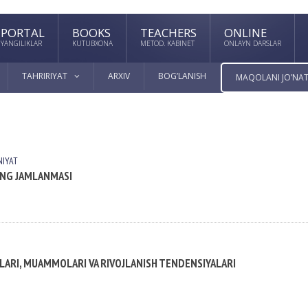
PORTAL
BOOKS
TEACHERS
ONLINE
YANGILIKLAR
KUTUBXONA
METOD. KABINET
ONLAYN DARSLAR
TAHRIRIYAT
ARXIV
BOG’LANISH
MAQOLANI JO’NAT
NIYAT
NING JAMLANMASI
LARI, MUAMMOLARI VA RIVOJLANISH TENDENSIYALARI