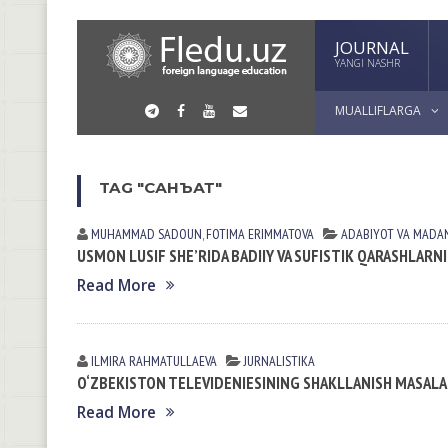
JOURNAL
YANGI NASHR
MUALLIFLARGA
TAG "САНЪАТ"
MUHAMMAD SADOUN
,
FOTIMA ERIMMATOVA
АDАBIYOT VА MАDА
USMON LUSIF SHE’RIDA BADIIY VA SUFISTIK QARASHLAR
Read More
ILMIRA RAHMATULLAEVA
JURNALISTIKA
O‘ZBEKISTON TELEVIDENIESINING SHAKLLANISH MASALA
Read More