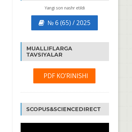
Yangi son nashr etildi
№ 6 (65) / 2025
MUALLIFLARGA
TAVSIYALAR
PDF KO’RINISHI
SCOPUS&SCIENCEDIRECT
Video
Pleyer