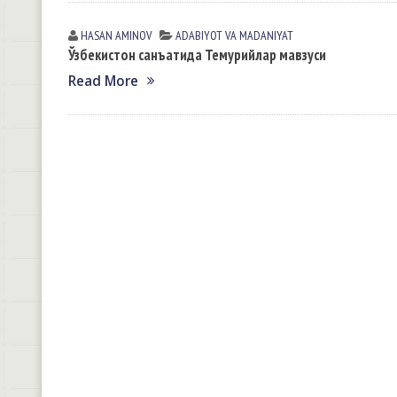
HASAN АMINOV
АDАBIYOT VА MАDАNIYAT
Ўзбекистон санъатида Темурийлар мавзуси
Read More