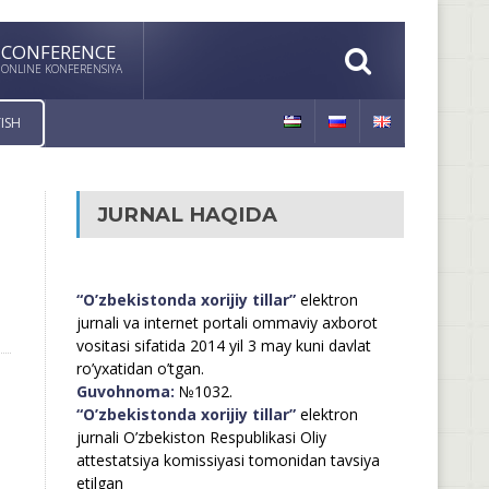
CONFERENCE
ONLINE KONFERENSIYA
ISH
JURNAL HAQIDA
“O’zbekistonda xorijiy tillar”
elektron
jurnali va internet portali ommaviy axborot
vositasi sifatida 2014 yil 3 may kuni davlat
ro’yxatidan o’tgan.
Guvohnoma:
№1032.
“O’zbekistonda xorijiy tillar”
elektron
jurnali O’zbekiston Respublikasi Oliy
attestatsiya komissiyasi tomonidan tavsiya
etilgan