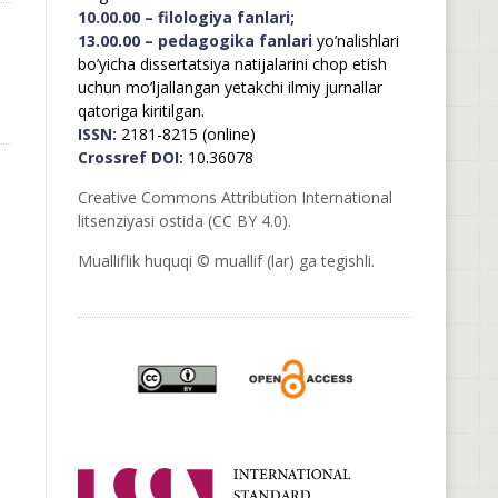
10.00.00 – filologiya fanlari;
13.00.00 – pedagogika fanlari
yo’nalishlari
bo’yicha dissertatsiya natijalarini chop etish
uchun mo’ljallangan yetakchi ilmiy jurnallar
qatoriga kiritilgan.
ISSN:
2181-8215 (online)
Crossref DOI:
10.36078
Creative Commons Attribution International
litsenziyasi ostida (CC BY 4.0).
Mualliflik huquqi © muallif (lar) ga tegishli.