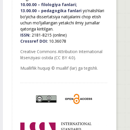
10.00.00 – filologiya fanlari;
13.00.00 – pedagogika fanlari
yo’nalishlari
bo’yicha dissertatsiya natijalarini chop etish
uchun mo’ljallangan yetakchi ilmiy jurnallar
qatoriga kiritilgan.
ISSN:
2181-8215 (online)
Crossref DOI:
10.36078
Creative Commons Attribution International
litsenziyasi ostida (CC BY 4.0).
Mualliflik huquqi © muallif (lar) ga tegishli.