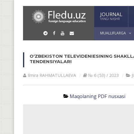
JOURNAL
YANGI NASHR
MUALLIFLARGA
O‘ZBEKISTON TELEVIDENIESINING SHAKL
TENDENSIYALARI
Ilmira RAHMATULLAEVA
№ 6 (53) / 2023
J
Maqolaning PDF nusxasi