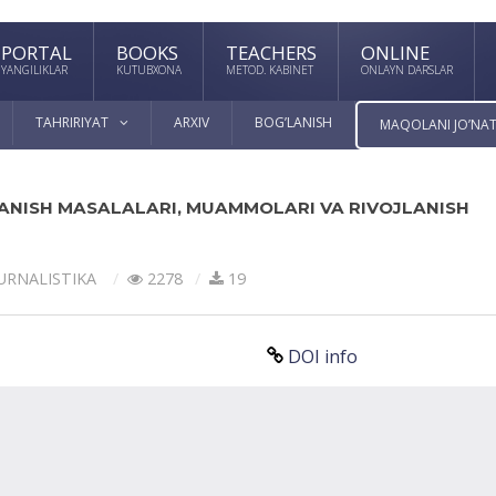
PORTAL
BOOKS
TEACHERS
ONLINE
YANGILIKLAR
KUTUBXONA
METOD. KABINET
ONLAYN DARSLAR
TAHRIRIYAT
ARXIV
BOG’LANISH
MAQOLANI JO’NAT
LANISH MASALALARI, MUAMMOLARI VA RIVOJLANISH
URNALISTIKA
2278
19
DOI info