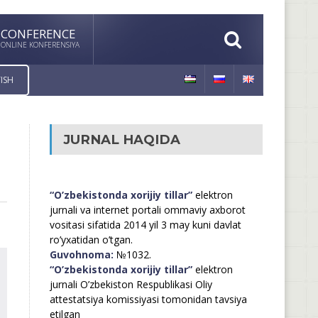
CONFERENCE
ONLINE KONFERENSIYA
ISH
JURNAL HAQIDA
“O’zbekistonda xorijiy tillar”
elektron
jurnali va internet portali ommaviy axborot
vositasi sifatida 2014 yil 3 may kuni davlat
ro’yxatidan o’tgan.
Guvohnoma:
№1032.
“O’zbekistonda xorijiy tillar”
elektron
jurnali O’zbekiston Respublikasi Oliy
attestatsiya komissiyasi tomonidan tavsiya
etilgan