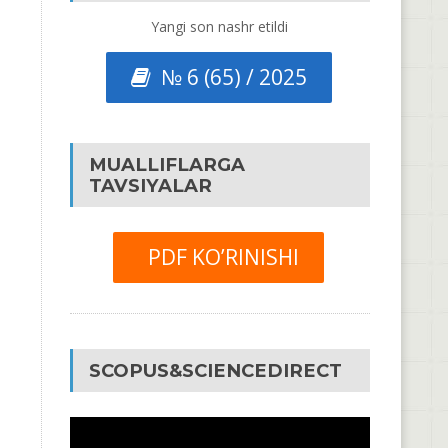
Yangi son nashr etildi
№ 6 (65) / 2025
MUALLIFLARGA
TAVSIYALAR
PDF KO’RINISHI
SCOPUS&SCIENCEDIRECT
Video
Pleyer