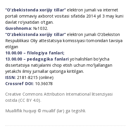
“O’zbekistonda xorijiy tillar”
elektron jurnali va internet
portali ommaviy axborot vositasi sifatida 2014 yil 3 may kuni
davlat ro’yxatidan o’tgan.
Guvohnoma:
№1032.
“O’zbekistonda xorijiy tillar”
elektron jurnali O’zbekiston
Respublikasi Oliy attestatsiya komissiyasi tomonidan tavsiya
etilgan
10.00.00 – filologiya fanlari;
13.00.00 – pedagogika fanlari
yo’nalishlari bo’yicha
dissertatsiya natijalarini chop etish uchun mo’ljallangan
yetakchi ilmiy jurnallar qatoriga kiritilgan.
ISSN:
2181-8215 (online)
Crossref DOI:
10.36078
Creative Commons Attribution International litsenziyasi
ostida (CC BY 4.0).
Mualliflik huquqi © muallif (lar) ga tegishli.