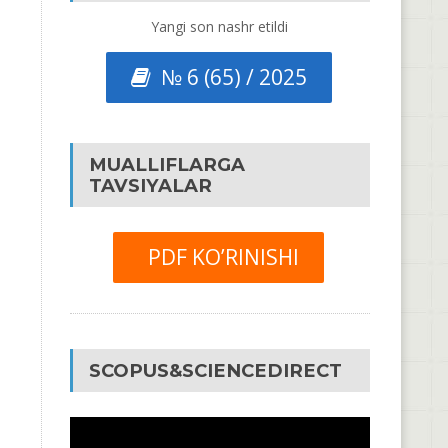
Yangi son nashr etildi
№ 6 (65) / 2025
MUALLIFLARGA
TAVSIYALAR
PDF KO’RINISHI
SCOPUS&SCIENCEDIRECT
Video
Pleyer