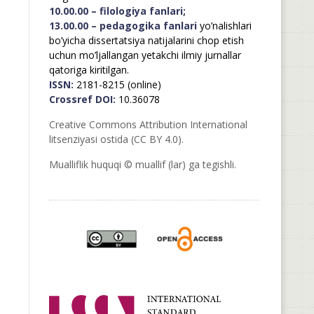
10.00.00 – filologiya fanlari;
13.00.00 – pedagogika fanlari
yo’nalishlari
bo’yicha dissertatsiya natijalarini chop etish
uchun mo’ljallangan yetakchi ilmiy jurnallar
qatoriga kiritilgan.
ISSN:
2181-8215 (online)
Crossref DOI:
10.36078
Creative Commons Attribution International
litsenziyasi ostida (CC BY 4.0).
Mualliflik huquqi © muallif (lar) ga tegishli.