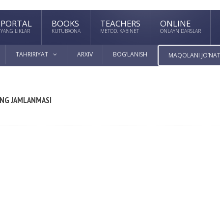
PORTAL
BOOKS
TEACHERS
ONLINE
YANGILIKLAR
KUTUBXONA
METOD. KABINET
ONLAYN DARSLAR
TAHRIRIYAT
ARXIV
BOG’LANISH
MAQOLANI JO’NAT
NING JAMLANMASI