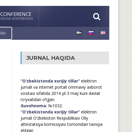
CONFERENCE
ONLINE KONFERENSIYA
ISH
JURNAL HAQIDA
“O’zbekistonda xorijiy tillar”
elektron
jurnali va internet portali ommaviy axborot
vositasi sifatida 2014 yil 3 may kuni davlat
ro’yxatidan o’tgan.
Guvohnoma:
№1032.
“O’zbekistonda xorijiy tillar”
elektron
jurnali O’zbekiston Respublikasi Oliy
attestatsiya komissiyasi tomonidan tavsiya
etilgan