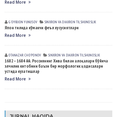
Read More
GʼOYIBJON YUNUSOV
SINXRON VА DIАXRON TILSHUNOSLIK
Япон тилида кўмакчи феъл хусусиятлари
Read More
OTANAZAR CHOʼPONOV
SINXRON VА DIАXRON TILSHUNOSLIK
1682 – 1684 йй. Россиянинг Хива билан алоқалари бўйича
элчилик китобини баъзи бир морфологик ҳодисалари
устида кузатишлар
Read More
JURNAL HAQIDA