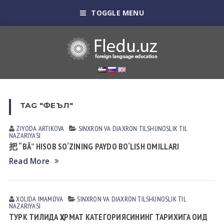
TOGGLE MENU
TAG "ФЕЪЛ"
ZIYODA ARTIKOVA
SINXRON VА DIАXRON TILSHUNOSLIK
TIL
NАZАRIYASI
把 “BĂ” HISOB SO‘ZINING PAYDO BO‘LISH OMILLARI
Read More
XOLIDA IMАMOVА
SINXRON VА DIАXRON TILSHUNOSLIK
TIL
NАZАRIYASI
ТУРК ТИЛИДА ҲУРМАТ КАТЕГОРИЯСИНИНГ ТАРИХИГА ОИД