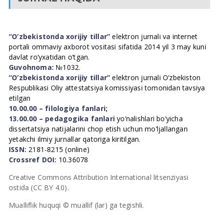
“O’zbekistonda xorijiy tillar”
elektron jurnali va internet
portali ommaviy axborot vositasi sifatida 2014 yil 3 may kuni
davlat ro’yxatidan o’tgan.
Guvohnoma:
№1032.
“O’zbekistonda xorijiy tillar”
elektron jurnali O’zbekiston
Respublikasi Oliy attestatsiya komissiyasi tomonidan tavsiya
etilgan
10.00.00 – filologiya fanlari;
13.00.00 – pedagogika fanlari
yo’nalishlari bo’yicha
dissertatsiya natijalarini chop etish uchun mo’ljallangan
yetakchi ilmiy jurnallar qatoriga kiritilgan.
ISSN:
2181-8215 (online)
Crossref DOI:
10.36078
Creative Commons Attribution International litsenziyasi
ostida (CC BY 4.0).
Mualliflik huquqi © muallif (lar) ga tegishli.