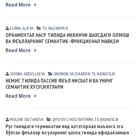
Read More
ELVINA АLIEVА
TIL NАZАRIYASI
ОРНАМЕНТАЛ НАСР ТИЛИДА ИККИНЧИ ШАХСДАГИ ОЛМОШ
ВА ФЕЪЛЛАРНИНГ СEМАНТИК-ФУНКЦИОНАЛ МАВҚЕИ
Read More
SOHIBA АBDULLАEVА
SINXRON VА DIАXRON TILSHUNOSLIK
НЕМИС ТИЛИДА ПАССИВ ФЕЪЛ НИСБАТИ ВА УНИНГ
СЕМАНТИК ХУСУСИЯТЛАРИ
Read More
MOLDIR SULTАNOVА
QIYOSIY-CHOG‘ISHTIRMA TILSHUNOSLIK
Рус тилидаги терминатив вид категориал маънога эга
бўлган феъллар ва уларнинг қозоқ тилида ифодаланиши