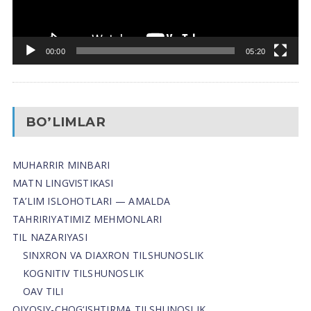
00:00
05:20
BO’LIMLAR
MUHARRIR MINBARI
MATN LINGVISTIKASI
TA’LIM ISLOHOTLARI — AMALDA
TAHRIRIYATIMIZ MEHMONLARI
TIL NAZARIYASI
SINXRON VA DIAXRON TILSHUNOSLIK
KOGNITIV TILSHUNOSLIK
OAV TILI
QIYOSIY-CHOG‘ISHTIRMA TILSHUNOSLIK