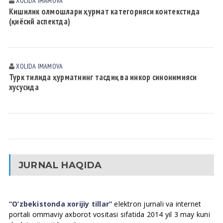
XOLIDA IMАMOVА
Кишилик олмошлари ҳурмат категорияси контекстида
(қиёсий аспектда)
XOLIDA IMАMOVА
Турк тилида ҳурматнинг тасдиқ ва инкор синонимияси
хусусида
JURNAL HAQIDA
“O’zbekistonda xorijiy tillar”
elektron jurnali va internet
portali ommaviy axborot vositasi sifatida 2014 yil 3 may kuni