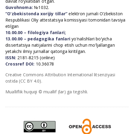
davlat ro’yxatidan o’tgan.
Guvohnoma:
№1032.
“O’zbekistonda xorijiy tillar”
elektron jurnali O’zbekiston
Respublikasi Oliy attestatsiya komissiyasi tomonidan tavsiya
etilgan
10.00.00 – filologiya fanlari;
13.00.00 – pedagogika fanlari
yo’nalishlari bo’yicha
dissertatsiya natijalarini chop etish uchun mo’ljallangan
yetakchi ilmiy jurnallar qatoriga kiritilgan.
ISSN:
2181-8215 (online)
Crossref DOI:
10.36078
Creative Commons Attribution International litsenziyasi
ostida (CC BY 4.0).
Mualliflik huquqi © muallif (lar) ga tegishli.