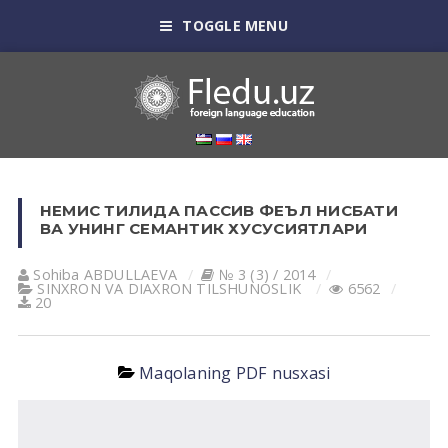
TOGGLE MENU
НЕМИС ТИЛИДА ПАССИВ ФЕЪЛ НИСБАТИ
ВА УНИНГ СЕМАНТИК ХУСУСИЯТЛАРИ
Sohiba АBDULLАEVА
№ 3 (3) / 2014
SINXRON VА DIАXRON TILSHUNOSLIK
6562
20
Maqolaning PDF nusxasi