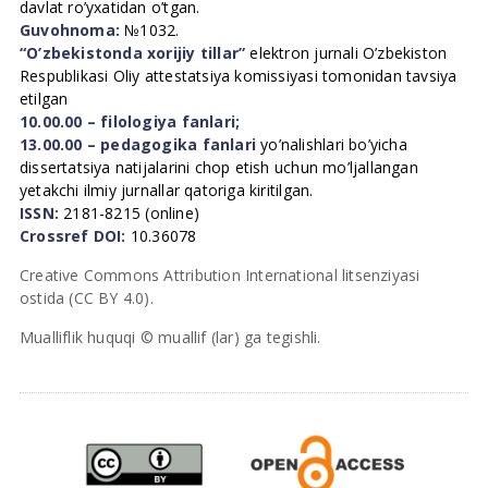
davlat ro’yxatidan o’tgan.
Guvohnoma:
№1032.
“O’zbekistonda xorijiy tillar”
elektron jurnali O’zbekiston
Respublikasi Oliy attestatsiya komissiyasi tomonidan tavsiya
etilgan
10.00.00 – filologiya fanlari;
13.00.00 – pedagogika fanlari
yo’nalishlari bo’yicha
dissertatsiya natijalarini chop etish uchun mo’ljallangan
yetakchi ilmiy jurnallar qatoriga kiritilgan.
ISSN:
2181-8215 (online)
Crossref DOI:
10.36078
Creative Commons Attribution International litsenziyasi
ostida (CC BY 4.0).
Mualliflik huquqi © muallif (lar) ga tegishli.