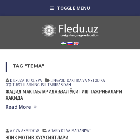
TOGGLE MENU
TAG "ТЕМА"
DILFUZA TOʼXLIEVА
LINGVODIDАKTIKА VА METODIKА
OʼQITUVCHILАRNING ISH TАJRIBАSIDАN
ЖАДИД МАКТАБЛАРИДА ҒАЗАЛ ЎҚИТИШ ТАЖРИБАЛАРИ
ҲАҚИДА
Read More
AZIZA AXMEDOVA
АDАBIYOT VА MАDАNIYAT
ЭПИК МОТИВ ХУСУСИЯТЛАРИ