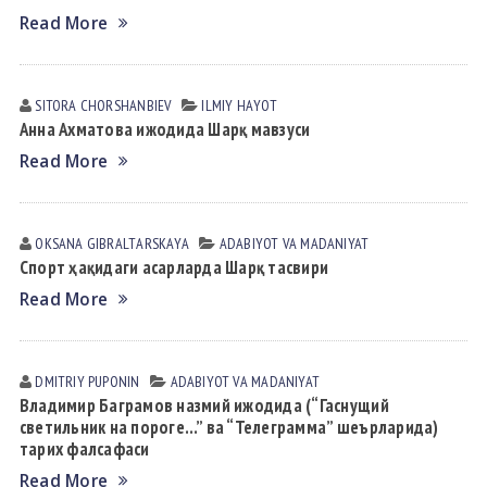
Read More
SITORA CHORSHАNBIEV
ILMIY HАYOT
Анна Ахматова ижодида Шарқ мавзуси
Read More
OKSANA GIBRАLTАRSKАYA
АDАBIYOT VА MАDАNIYAT
Спорт ҳақидаги асарларда Шарқ тасвири
Read More
DMITRIY PUPONIN
АDАBIYOT VА MАDАNIYAT
Владимир Баграмов назмий ижодида (“Гаснущий
светильник на пороге…” ва “Телеграмма” шеърларида)
тарих фалсафаси
Read More