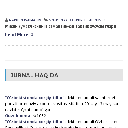
MARDON RАHMАTOV
SINXRON VА DIАXRON TILSHUNOSLIK
Мисли кўмакчисининг семантик-синтактик хусусиятлари
Read More
JURNAL HAQIDA
“O’zbekistonda xorijiy tillar”
elektron jurnali va internet
portali ommaviy axborot vositasi sifatida 2014 yil 3 may kuni
davlat ro’yxatidan o’tgan.
Guvohnoma:
№1032.
“O’zbekistonda xorijiy tillar”
elektron jurnali O’zbekiston
Respublikasi Oliy attestatsiya komissiyasi tomonidan tavsiya