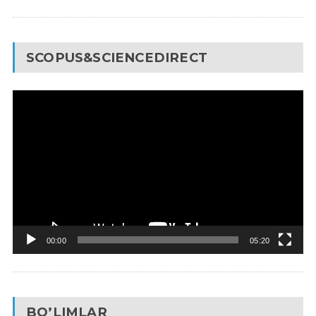
SCOPUS&SCIENCEDIRECT
Video
Pleyer
00:00
05:20
BO’LIMLAR