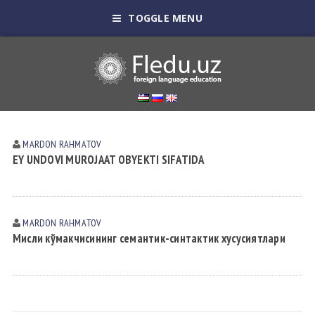
TOGGLE MENU
MARDON RАHMАTOV
EY UNDOVI MUROJAAT OBYEKTI SIFATIDA
MARDON RАHMАTOV
Мисли кўмакчисининг семантик-синтактик хусусиятлари