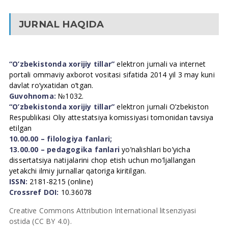
JURNAL HAQIDA
“O’zbekistonda xorijiy tillar”
elektron jurnali va internet
portali ommaviy axborot vositasi sifatida 2014 yil 3 may kuni
davlat ro’yxatidan o’tgan.
Guvohnoma:
№1032.
“O’zbekistonda xorijiy tillar”
elektron jurnali O’zbekiston
Respublikasi Oliy attestatsiya komissiyasi tomonidan tavsiya
etilgan
10.00.00 – filologiya fanlari;
13.00.00 – pedagogika fanlari
yo’nalishlari bo’yicha
dissertatsiya natijalarini chop etish uchun mo’ljallangan
yetakchi ilmiy jurnallar qatoriga kiritilgan.
ISSN:
2181-8215 (online)
Crossref DOI:
10.36078
Creative Commons Attribution International litsenziyasi
ostida (CC BY 4.0).