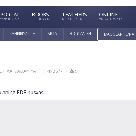
PORTAL
BOOKS
TEACHERS
ONLINE
YANGILIKLAR
KUTUBXONA
METOD. KABINET
ONLAYN DARSLAR
TAHRIRIYAT
ARXIV
BOG’LANISH
MAQOLANI JO’NAT
OT VА MАDАNIYAT
3877
9
laning PDF nusxasi