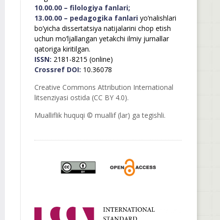
10.00.00 – filologiya fanlari;
13.00.00 – pedagogika fanlari
yo’nalishlari
bo’yicha dissertatsiya natijalarini chop etish
uchun mo’ljallangan yetakchi ilmiy jurnallar
qatoriga kiritilgan.
ISSN:
2181-8215 (online)
Crossref DOI:
10.36078
Creative Commons Attribution International
litsenziyasi ostida (CC BY 4.0).
Mualliflik huquqi © muallif (lar) ga tegishli.