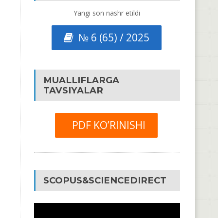
Yangi son nashr etildi
№ 6 (65) / 2025
MUALLIFLARGA
TAVSIYALAR
PDF KO’RINISHI
SCOPUS&SCIENCEDIRECT
Video
Pleyer