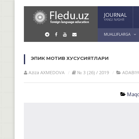
JOURNAL
YANGI NASHR
MUALLIFLARGA
ЭПИК МОТИВ ХУСУСИЯТЛАРИ
Aziza AXMEDOVA
№ 3 (26) / 2019
АDАBIY
Maqo