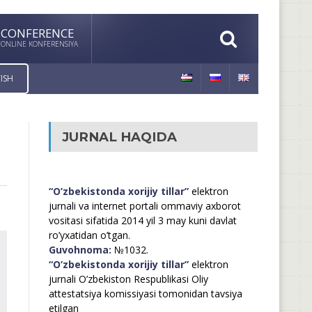
CONFERENCE
ONLINE KONFERENSIYA
ISH
JURNAL HAQIDA
“O’zbekistonda xorijiy tillar”
elektron
jurnali va internet portali ommaviy axborot
vositasi sifatida 2014 yil 3 may kuni davlat
ro’yxatidan o’tgan.
Guvohnoma:
№1032.
“O’zbekistonda xorijiy tillar”
elektron
jurnali O’zbekiston Respublikasi Oliy
attestatsiya komissiyasi tomonidan tavsiya
etilgan