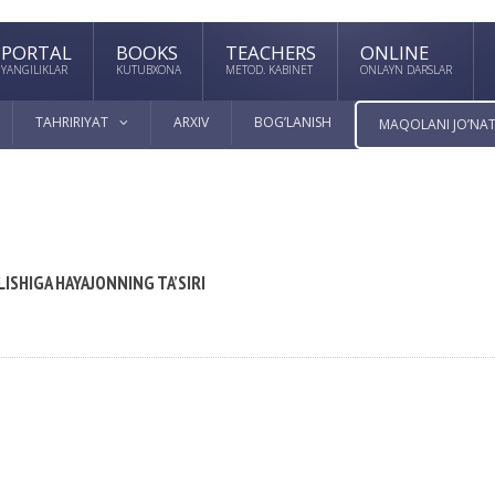
PORTAL
BOOKS
TEACHERS
ONLINE
YANGILIKLAR
KUTUBXONA
METOD. KABINET
ONLAYN DARSLAR
TAHRIRIYAT
ARXIV
BOG’LANISH
MAQOLANI JO’NAT
ISHIGA HAYAJONNING TA’SIRI