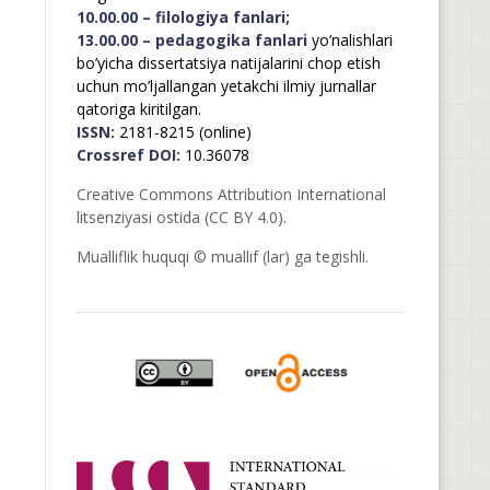
10.00.00 – filologiya fanlari;
13.00.00 – pedagogika fanlari
yo’nalishlari
bo’yicha dissertatsiya natijalarini chop etish
uchun mo’ljallangan yetakchi ilmiy jurnallar
qatoriga kiritilgan.
ISSN:
2181-8215 (online)
Crossref DOI:
10.36078
Creative Commons Attribution International
litsenziyasi ostida (CC BY 4.0).
Mualliflik huquqi © muallif (lar) ga tegishli.