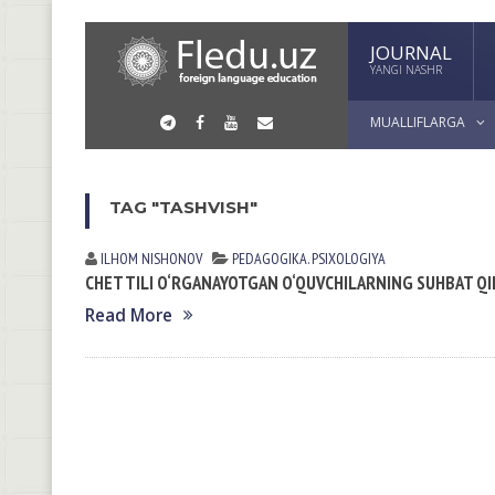
JOURNAL
YANGI NASHR
MUALLIFLARGA
TAG "TASHVISH"
ILHOM NISHONOV
PEDАGOGIKА. PSIXOLOGIYA
CHET TILI O‘RGANAYOTGAN O‘QUVCHILARNING SUHBAT QIL
Read More