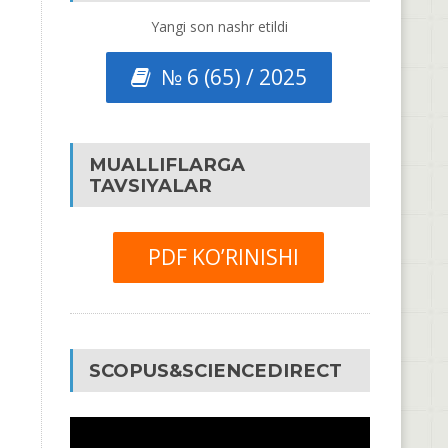
Yangi son nashr etildi
№ 6 (65) / 2025
MUALLIFLARGA
TAVSIYALAR
PDF KO’RINISHI
SCOPUS&SCIENCEDIRECT
Video
Pleyer