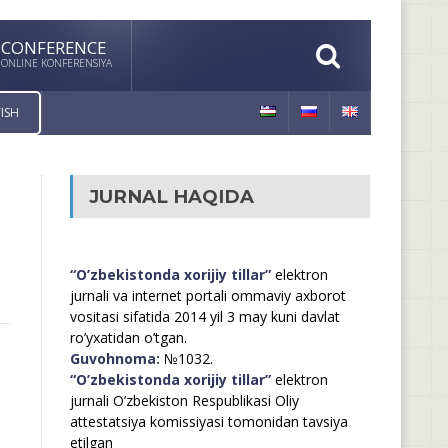
CONFERENCE
ONLINE KONFERENSIYA
ISH
JURNAL HAQIDA
“O’zbekistonda xorijiy tillar”
elektron
jurnali va internet portali ommaviy axborot
vositasi sifatida 2014 yil 3 may kuni davlat
ro’yxatidan o’tgan.
Guvohnoma:
№1032.
“O’zbekistonda xorijiy tillar”
elektron
jurnali O’zbekiston Respublikasi Oliy
attestatsiya komissiyasi tomonidan tavsiya
etilgan