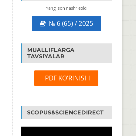
Yangi son nashr etildi
№ 6 (65) / 2025
MUALLIFLARGA
TAVSIYALAR
PDF KO’RINISHI
SCOPUS&SCIENCEDIRECT
Video
Pleyer