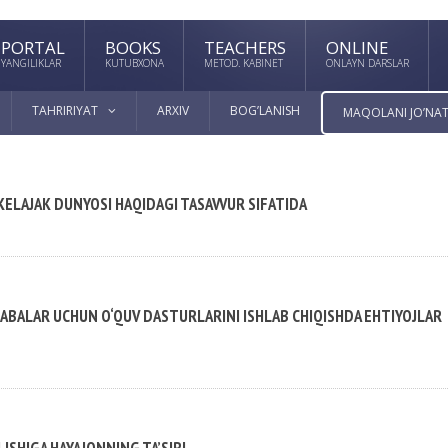
PORTAL
BOOKS
TEACHERS
ONLINE
YANGILIKLAR
KUTUBXONA
METOD. KABINET
ONLAYN DARSLAR
TAHRIRIYAT
ARXIV
BOG’LANISH
MAQOLANI JO’NAT
KELAJAK DUNYOSI HAQIDAGI TASAVVUR SIFATIDA
ALABALAR UCHUN O‘QUV DASTURLARINI ISHLAB CHIQISHDA EHTIYOJLAR