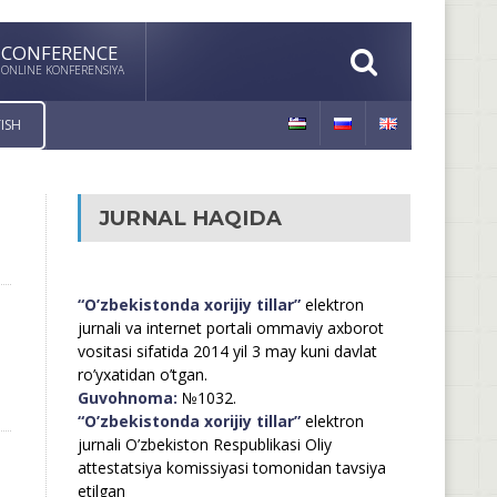
CONFERENCE
ONLINE KONFERENSIYA
ISH
JURNAL HAQIDA
“O’zbekistonda xorijiy tillar”
elektron
jurnali va internet portali ommaviy axborot
vositasi sifatida 2014 yil 3 may kuni davlat
ro’yxatidan o’tgan.
Guvohnoma:
№1032.
“O’zbekistonda xorijiy tillar”
elektron
jurnali O’zbekiston Respublikasi Oliy
attestatsiya komissiyasi tomonidan tavsiya
etilgan