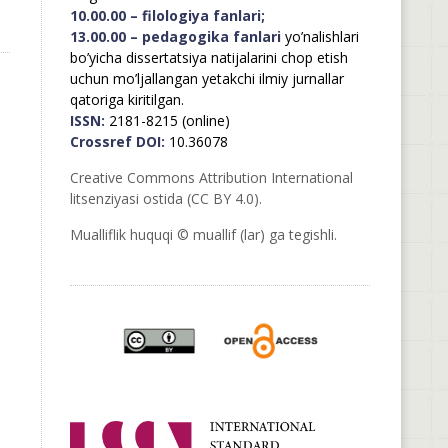
10.00.00 – filologiya fanlari;
13.00.00 – pedagogika fanlari
yo’nalishlari
bo’yicha dissertatsiya natijalarini chop etish
uchun mo’ljallangan yetakchi ilmiy jurnallar
qatoriga kiritilgan.
ISSN:
2181-8215 (online)
Crossref DOI:
10.36078
Creative Commons Attribution International
litsenziyasi ostida (CC BY 4.0).
Mualliflik huquqi © muallif (lar) ga tegishli.