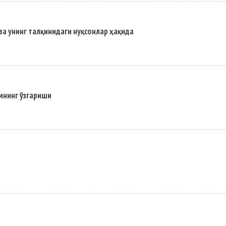
ва унинг талқинидаги нуқсонлар ҳақида
мнинг ўзгариши