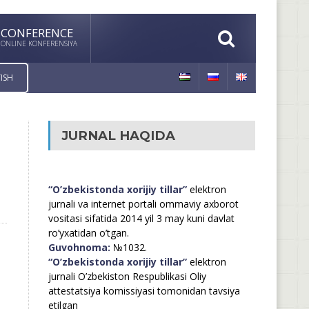
CONFERENCE
ONLINE KONFERENSIYA
ISH
JURNAL HAQIDA
“O’zbekistonda xorijiy tillar”
elektron
jurnali va internet portali ommaviy axborot
vositasi sifatida 2014 yil 3 may kuni davlat
ro’yxatidan o’tgan.
Guvohnoma:
№1032.
“O’zbekistonda xorijiy tillar”
elektron
jurnali O’zbekiston Respublikasi Oliy
attestatsiya komissiyasi tomonidan tavsiya
etilgan