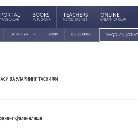
PORTAL
BOOKS
TEACHERS
ONLINE
YANGILIKLAR
KUTUBXONA
METOD. KABINET
ONLAYN DARSLAR
TAHRIRIYAT
ARXIV
BOG’LANISH
MAQOLANI JO’NAT
АСИ ВА УЛАРНИНГ ТАСНИФИ
арининг қўлланилиши