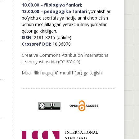
10.00.00 – filologiya fanlari;
13.00.00 – pedagogika fanlari
yo’nalishlari
bo’yicha dissertatsiya natijalarini chop etish
uchun mo’ljallangan yetakchi ilmiy jurnallar
qatoriga kiritilgan.
ISSN:
2181-8215 (online)
Crossref DOI:
10.36078
Creative Commons Attribution International
litsenziyasi ostida (CC BY 4.0).
Mualliflik huquqi © muallif (lar) ga tegishli.