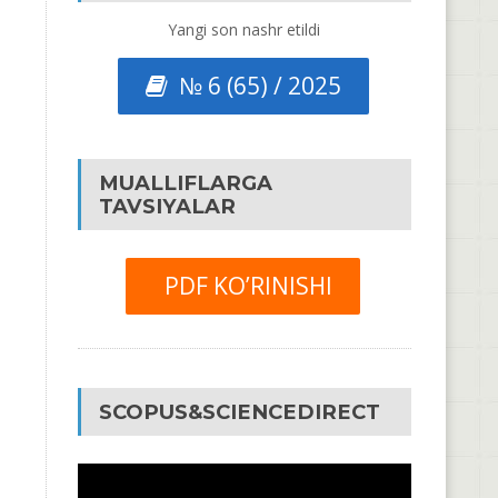
Yangi son nashr etildi
№ 6 (65) / 2025
MUALLIFLARGA
TAVSIYALAR
PDF KO’RINISHI
SCOPUS&SCIENCEDIRECT
Video
Pleyer