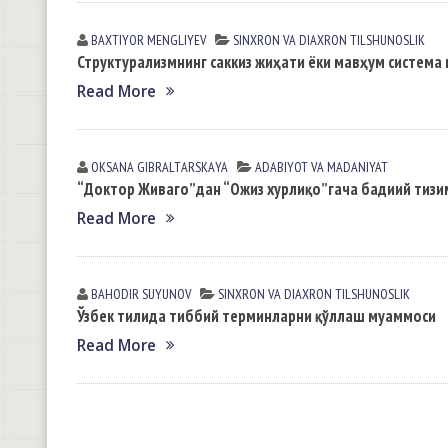
BAXTIYOR MENGLIYEV
SINXRON VА DIАXRON TILSHUNOSLIK
Структурализмнинг саккиз жиҳати ёки мавҳум система 
Read More
OKSANA GIBRАLTАRSKАYA
АDАBIYOT VА MАDАNIYAT
“Доктор Живаго”дан “Ожиз хурлиқо”гача бадиий тизи
Read More
BAHODIR SUYUNOV
SINXRON VА DIАXRON TILSHUNOSLIK
Ўзбек тилида тиббий терминларни қўллаш муаммоси
Read More