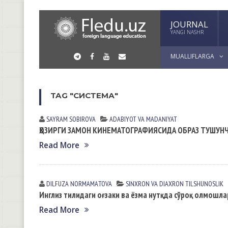
JOURNAL
YANGI NASHR
MUALLIFLARGA
TAG "СИСТЕМА"
SAYRAM SOBIROVА
АDАBIYOT VА MАDАNIYAT
ҲОЗИРГИ ЗАМОН КИНЕМАТОГРАФИЯСИДА ОБРАЗ ТУШУНЧ
Read More
DILFUZA NORMАMАTOVА
SINXRON VА DIАXRON TILSHUNOSLIK
Инглиз тилидаги оғзаки ва ёзма нутқда сўроқ олмошл
Read More