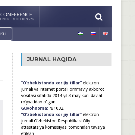
CONFERENCE
ONLINE KONFERENSIYA
ISH
JURNAL HAQIDA
“O’zbekistonda xorijiy tillar”
elektron
jurnali va internet portali ommaviy axborot
vositasi sifatida 2014 yil 3 may kuni davlat
ro’yxatidan o’tgan.
Guvohnoma:
№1032.
“O’zbekistonda xorijiy tillar”
elektron
jurnali O’zbekiston Respublikasi Oliy
attestatsiya komissiyasi tomonidan tavsiya
etilgan