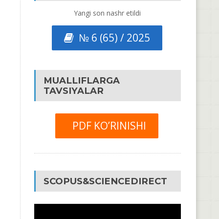
Yangi son nashr etildi
№ 6 (65) / 2025
MUALLIFLARGA
TAVSIYALAR
PDF KO’RINISHI
SCOPUS&SCIENCEDIRECT
Video
Pleyer