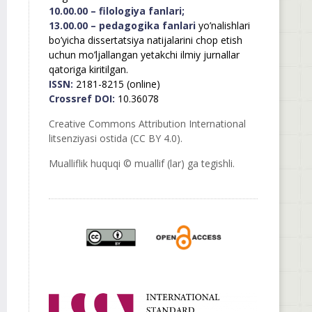
10.00.00 – filologiya fanlari;
13.00.00 – pedagogika fanlari
yo’nalishlari
bo’yicha dissertatsiya natijalarini chop etish
uchun mo’ljallangan yetakchi ilmiy jurnallar
qatoriga kiritilgan.
ISSN:
2181-8215 (online)
Crossref DOI:
10.36078
Creative Commons Attribution International
litsenziyasi ostida (CC BY 4.0).
Mualliflik huquqi © muallif (lar) ga tegishli.