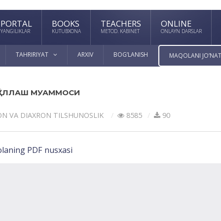
PORTAL
BOOKS
TEACHERS
ONLINE
YANGILIKLAR
KUTUBXONA
METOD. KABINET
ONLAYN DARSLAR
TAHRIRIYAT
ARXIV
BOG’LANISH
MAQOLANI JO’NAT
ҚЎЛЛАШ МУАММОСИ
ON VА DIАXRON TILSHUNOSLIK
8585
90
laning PDF nusxasi