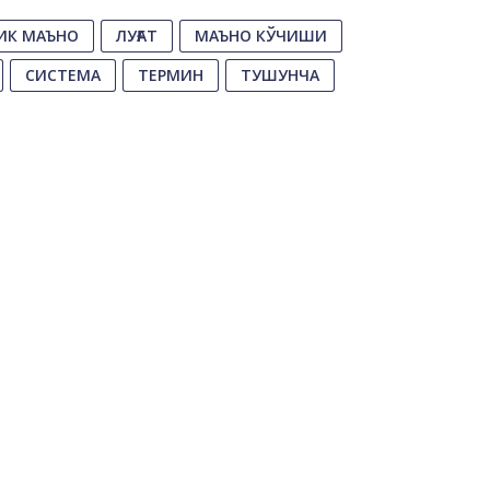
ИК МАЪНО
ЛУҒАТ
МАЪНО КЎЧИШИ
СИСТЕМА
ТЕРМИН
ТУШУНЧА