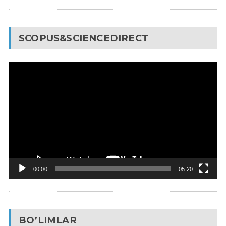
SCOPUS&SCIENCEDIRECT
Video
Pleyer
00:00
05:20
BO’LIMLAR