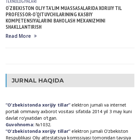
TEXNOLOGIYALАRI
O‘ZBEKISTON OLIY TA’LIM MUASSASALARIDA XORIJIY TIL
PROFESSOR-O‘QITUVCHILARINING KASBIY
KOMPETENSIYALARINI BAHOLASH MEXANIZMINI
SHAKLLANTIRISH
Read More
JURNAL HAQIDA
“O’zbekistonda xorijiy tillar”
elektron jurnali va internet
portali ommaviy axborot vositasi sifatida 2014 yil 3 may kuni
davlat ro’yxatidan o’tgan.
Guvohnoma:
№1032.
“O’zbekistonda xorijiy tillar”
elektron jurnali O’zbekiston
Respublikasi Oliy attestatsiya komissiyasi tomonidan tavsiya