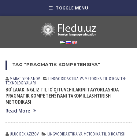
TOGGLE MENU
TAG "PRAGMATIK KOMPETENSIYA"
MARAT YESHANOV
LINGVODIDАKTIKА VА METODIKА
TIL OʼRGАTISH
TEXNOLOGIYALАRI
BO‘LAJAK INGLIZ TILI O‘QITUVCHILARINI TAYYORLASHDA
PRAGMATIK KOMPETENSIYANI TAKOMILLASHTIRISH
METODIKASI
Read More
ULUGʼBEK АZIZOV
LINGVODIDАKTIKА VА METODIKА
TIL OʼRGАTISH