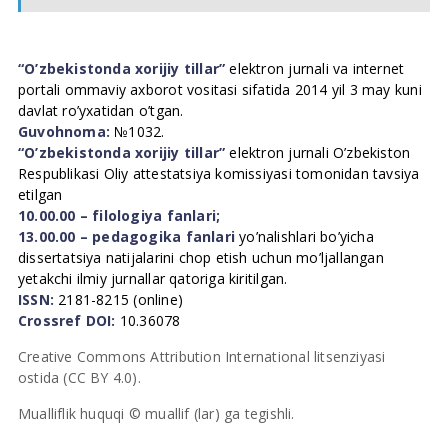
“O’zbekistonda xorijiy tillar”
elektron jurnali va internet
portali ommaviy axborot vositasi sifatida 2014 yil 3 may kuni
davlat ro’yxatidan o’tgan.
Guvohnoma:
№1032.
“O’zbekistonda xorijiy tillar”
elektron jurnali O’zbekiston
Respublikasi Oliy attestatsiya komissiyasi tomonidan tavsiya
etilgan
10.00.00 – filologiya fanlari;
13.00.00 – pedagogika fanlari
yo’nalishlari bo’yicha
dissertatsiya natijalarini chop etish uchun mo’ljallangan
yetakchi ilmiy jurnallar qatoriga kiritilgan.
ISSN:
2181-8215 (online)
Crossref DOI:
10.36078
Creative Commons Attribution International litsenziyasi
ostida (CC BY 4.0).
Mualliflik huquqi © muallif (lar) ga tegishli.