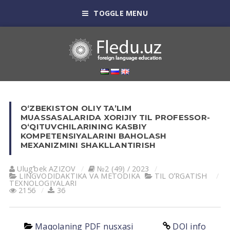
TOGGLE MENU
O‘ZBEKISTON OLIY TA’LIM
MUASSASALARIDA XORIJIY TIL PROFESSOR-
O‘QITUVCHILARINING KASBIY
KOMPETENSIYALARINI BAHOLASH
MEXANIZMINI SHAKLLANTIRISH
Ulugʼbek АZIZOV
№2 (49) / 2023
LINGVODIDАKTIKА VА METODIKА
TIL OʼRGАTISH
TEXNOLOGIYALАRI
2156
36
Maqolaning PDF nusxasi
DOI info