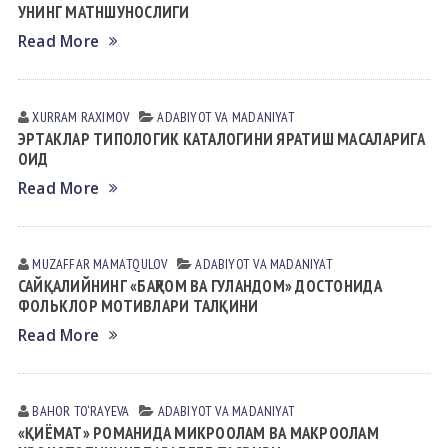
УНИНГ МАТНШУНОСЛИГИ
Read More
XURRAM RАXIMOV
АDАBIYOT VА MАDАNIYAT
ЭРТАКЛАР ТИПОЛОГИК КАТАЛОГИНИ ЯРАТИШ МАСАЛАРИГА
ОИД
Read More
MUZAFFAR MАMАTQULOV
АDАBIYOT VА MАDАNIYAT
САЙҚАЛИЙНИНГ «БАҲРОМ ВА ГУЛАНДОМ» ДОСТОНИДА
ФОЛЬКЛОР МОТИВЛАРИ ТАЛҚИНИ
Read More
BAHOR TO‘RAYEVA
АDАBIYOT VА MАDАNIYAT
«ҚИЁМАТ» РОМАНИДА МИКРООЛАМ ВА МАКРООЛАМ