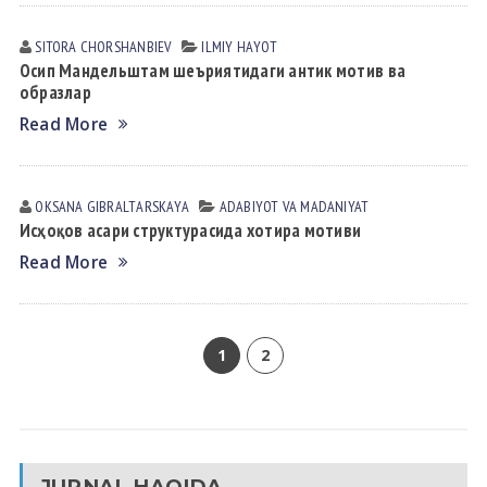
SITORA CHORSHАNBIEV
ILMIY HАYOT
Осип Мандельштам шеъриятидаги антик мотив ва
образлар
Read More
OKSANA GIBRАLTАRSKАYA
АDАBIYOT VА MАDАNIYAT
Исҳоқов асари структурасида хотира мотиви
Read More
1
2
JURNAL HAQIDA