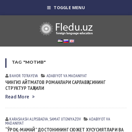
TOGGLE MENU
TAG "МОТИВ"
BAHOR TO‘RAYEVA
АDАBIYOT VА MАDАNIYAT
ЧИНГИЗ АЙТМАТОВ РОМАНЛАРИ САРЛАВҲАСИНИНГ
СТРУКТУР ТАҲЛИЛИ
Read More
KARASHASH АLPISBАEVА
,
SAMAT UTENIYAZOV
АDАBIYOT VА
MАDАNIYAT
“ЎРОҚ-МАМАЙ” ДОСТОНИНИНГ СЮЖЕТ ХУСУСИЯТЛАРИ ВА