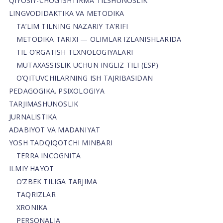
QIYOSIY-CHOG‘ISHTIRMA TILSHUNOSLIK
LINGVODIDAKTIKA VA METODIKA
TA’LIM TILNING NAZARIY TA’RIFI
METODIKA TARIXI — OLIMLAR IZLANISHLARIDA
TIL O’RGATISH TEXNOLOGIYALARI
MUTAXASSISLIK UCHUN INGLIZ TILI (ESP)
O’QITUVCHILARNING ISH TAJRIBASIDAN
PEDAGOGIKA. PSIXOLOGIYA
TARJIMASHUNOSLIK
JURNALISTIKA
ADABIYOT VA MADANIYAT
YOSH TADQIQOTCHI MINBARI
TERRA INCOGNITA
ILMIY HAYOT
O’ZBEK TILIGA TARJIMA
TAQRIZLAR
XRONIKA
PERSONALIA