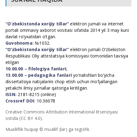
“O’zbekistonda xorijiy tillar”
elektron jurnali va internet
portali ommaviy axborot vositasi sifatida 2014 yil 3 may kuni
davlat ro’yxatidan o’tgan.
Guvohnoma:
№1032.
“O’zbekistonda xorijiy tillar”
elektron jurnali O’zbekiston
Respublikasi Oliy attestatsiya komissiyasi tomonidan tavsiya
etilgan
10.00.00 – filologiya fanlari;
13.00.00 – pedagogika fanlari
yo’nalishlari bo’yicha
dissertatsiya natijalarini chop etish uchun mo’ljallangan
yetakchi ilmiy jurnallar qatoriga kiritilgan.
ISSN:
2181-8215 (online)
Crossref DOI:
10.36078
Creative Commons Attribution International litsenziyasi
ostida (CC BY 4.0).
Mualliflik huquqi © muallif (lar) ga tegishli.