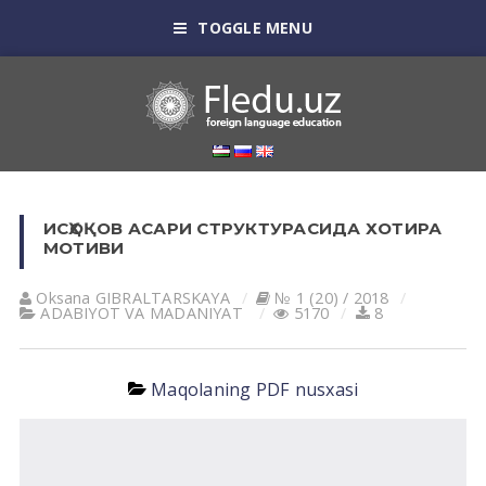
TOGGLE MENU
ИСҲОҚОВ АСАРИ СТРУКТУРАСИДА ХОТИРА
МОТИВИ
Oksana GIBRАLTАRSKАYA
№ 1 (20) / 2018
АDАBIYOT VА MАDАNIYAT
5170
8
Maqolaning PDF nusxasi