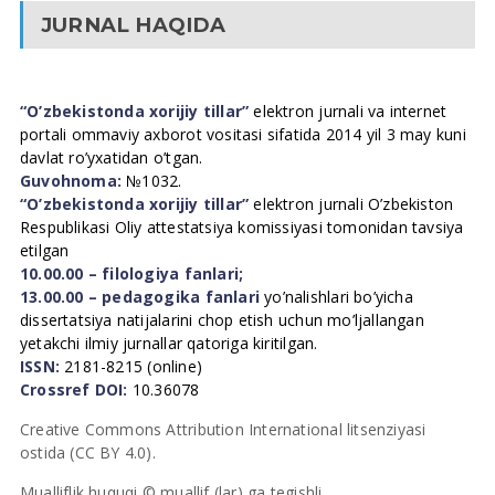
JURNAL HAQIDA
“O’zbekistonda xorijiy tillar”
elektron jurnali va internet
portali ommaviy axborot vositasi sifatida 2014 yil 3 may kuni
davlat ro’yxatidan o’tgan.
Guvohnoma:
№1032.
“O’zbekistonda xorijiy tillar”
elektron jurnali O’zbekiston
Respublikasi Oliy attestatsiya komissiyasi tomonidan tavsiya
etilgan
10.00.00 – filologiya fanlari;
13.00.00 – pedagogika fanlari
yo’nalishlari bo’yicha
dissertatsiya natijalarini chop etish uchun mo’ljallangan
yetakchi ilmiy jurnallar qatoriga kiritilgan.
ISSN:
2181-8215 (online)
Crossref DOI:
10.36078
Creative Commons Attribution International litsenziyasi
ostida (CC BY 4.0).
Mualliflik huquqi © muallif (lar) ga tegishli.