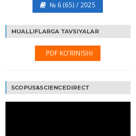
№ 6 (65) / 2025
MUALLIFLARGA TAVSIYALAR
PDF KO’RINISHI
SCOPUS&SCIENCEDIRECT
Video
Pleyer