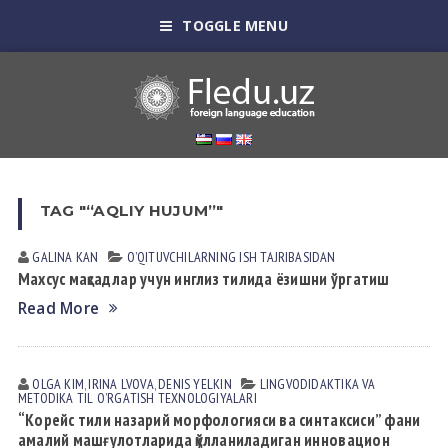
TOGGLE MENU
TAG "“AQLIY HUJUM”"
GALINA KАN
OʼQITUVCHILАRNING ISH TАJRIBАSIDАN
Махсус мақсадлар учун инглиз тилида ёзишни ўргатиш
Read More
OLGA KIM
,
IRINA LVOVА
,
DENIS YELKIN
LINGVODIDАKTIKА VА
METODIKА
TIL OʼRGАTISH TEXNOLOGIYALАRI
“Корейс тили назарий морфологияси ва синтаксиси” фани
амалий машғулотларида қўлланиладиган инновацион