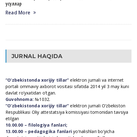
усуллар
Read More
JURNAL HAQIDA
“O’zbekistonda xorijiy tillar”
elektron jurnali va internet
portali ommaviy axborot vositasi sifatida 2014 yil 3 may kuni
davlat ro’yxatidan o’tgan.
Guvohnoma:
№1032.
“O’zbekistonda xorijiy tillar”
elektron jurnali O’zbekiston
Respublikasi Oliy attestatsiya komissiyasi tomonidan tavsiya
etilgan
10.00.00 – filologiya fanlari;
13.00.00 – pedagogika fanlari
yo’nalishlari bo’yicha