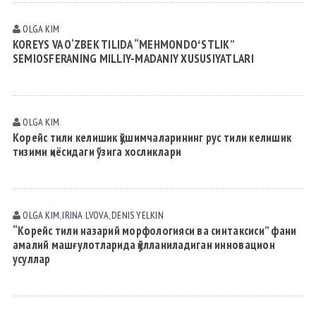
OLGA KIM
KOREYS VA O‘ZBEK TILIDA “MEHMONDOʻSTLIK”
SEMIOSFERANING MILLIY-MADANIY XUSUSIYATLARI
OLGA KIM
Корейс тили келишик қўшимчаларининг рус тили келишик
тизими қиёсидаги ўзига хосликлари
OLGA KIM
,
IRINA LVOVА
,
DENIS YELKIN
“Корейс тили назарий морфологияси ва синтаксиси” фани
амалий машғулотларида қўлланиладиган инновацион
усуллар