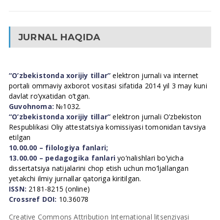
JURNAL HAQIDA
“O’zbekistonda xorijiy tillar”
elektron jurnali va internet
portali ommaviy axborot vositasi sifatida 2014 yil 3 may kuni
davlat ro’yxatidan o’tgan.
Guvohnoma:
№1032.
“O’zbekistonda xorijiy tillar”
elektron jurnali O’zbekiston
Respublikasi Oliy attestatsiya komissiyasi tomonidan tavsiya
etilgan
10.00.00 – filologiya fanlari;
13.00.00 – pedagogika fanlari
yo’nalishlari bo’yicha
dissertatsiya natijalarini chop etish uchun mo’ljallangan
yetakchi ilmiy jurnallar qatoriga kiritilgan.
ISSN:
2181-8215 (online)
Crossref DOI:
10.36078
Creative Commons Attribution International litsenziyasi