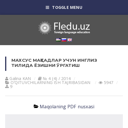
TOGGLE MENU
МАХСУС МАҚСАДЛАР УЧУН ИНГЛИЗ
ТИЛИДА ЁЗИШНИ ЎРГАТИШ
Galina KАN
№ 4 (4) / 2014
OʼQITUVCHILАRNING ISH TАJRIBАSIDАN
5947
9
Maqolaning PDF nusxasi