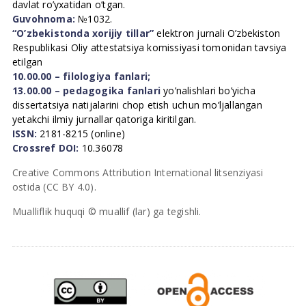
davlat ro’yxatidan o’tgan.
Guvohnoma:
№1032.
“O’zbekistonda xorijiy tillar”
elektron jurnali O’zbekiston
Respublikasi Oliy attestatsiya komissiyasi tomonidan tavsiya
etilgan
10.00.00 – filologiya fanlari;
13.00.00 – pedagogika fanlari
yo’nalishlari bo’yicha
dissertatsiya natijalarini chop etish uchun mo’ljallangan
yetakchi ilmiy jurnallar qatoriga kiritilgan.
ISSN:
2181-8215 (online)
Crossref DOI:
10.36078
Creative Commons Attribution International litsenziyasi
ostida (CC BY 4.0).
Mualliflik huquqi © muallif (lar) ga tegishli.