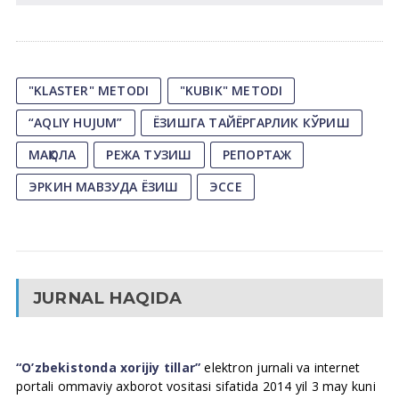
"KLASTER" METODI
"KUBIK" METODI
“AQLIY HUJUM”
ЁЗИШГА ТАЙЁРГАРЛИК КЎРИШ
МАҚОЛА
РЕЖА ТУЗИШ
РЕПОРТАЖ
ЭРКИН МАВЗУДА ЁЗИШ
ЭССЕ
JURNAL HAQIDA
“O’zbekistonda xorijiy tillar”
elektron jurnali va internet
portali ommaviy axborot vositasi sifatida 2014 yil 3 may kuni