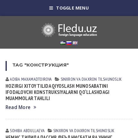
TOGGLE MENU
TAG "КОНСТРУКЦИЯ"
ADIBA MAXAMADTOIROVA
SINXRON VА DIАXRON TILSHUNOSLIK
HOZIRGI XITOY TILIDA QIYOSLASH MUNOSABATINI
IFODALOVCHI KONSTRUKSIYALARNI QO‘LLASHDAGI
MUAMMOLAR TAHLILI
Read More
SOHIBA АBDULLАEVА
SINXRON VА DIАXRON TILSHUNOSLIK
НЕМИС ТИЛИДА ПАССИВ ФЕЪЛ НИСБАТИ ВА УНИНГ