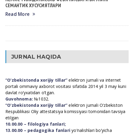
СЕМАНТИК ХУСУСИЯТЛАРИ
Read More
JURNAL HAQIDA
“O’zbekistonda xorijiy tillar”
elektron jurnali va internet
portali ommaviy axborot vositasi sifatida 2014 yil 3 may kuni
davlat ro’yxatidan o’tgan.
Guvohnoma:
№1032.
“O’zbekistonda xorijiy tillar”
elektron jurnali O’zbekiston
Respublikasi Oliy attestatsiya komissiyasi tomonidan tavsiya
etilgan
10.00.00 – filologiya fanlari;
13.00.00 – pedagogika fanlari
yo’nalishlari bo’yicha