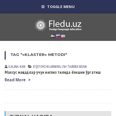
TOGGLE MENU
TAG "«KLASTER» METODI"
GALINA KАN
OʼQITUVCHILАRNING ISH TАJRIBАSIDАN
Махсус мақсадлар учун инглиз тилида ёзишни ўргатиш
Read More