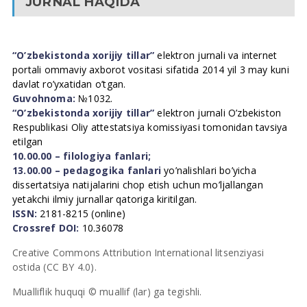
JURNAL HAQIDA
“O’zbekistonda xorijiy tillar”
elektron jurnali va internet
portali ommaviy axborot vositasi sifatida 2014 yil 3 may kuni
davlat ro’yxatidan o’tgan.
Guvohnoma:
№1032.
“O’zbekistonda xorijiy tillar”
elektron jurnali O’zbekiston
Respublikasi Oliy attestatsiya komissiyasi tomonidan tavsiya
etilgan
10.00.00 – filologiya fanlari;
13.00.00 – pedagogika fanlari
yo’nalishlari bo’yicha
dissertatsiya natijalarini chop etish uchun mo’ljallangan
yetakchi ilmiy jurnallar qatoriga kiritilgan.
ISSN:
2181-8215 (online)
Crossref DOI:
10.36078
Creative Commons Attribution International litsenziyasi
ostida (CC BY 4.0).
Mualliflik huquqi © muallif (lar) ga tegishli.