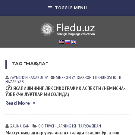
TOGGLE MENU
TAG "МАҚОЛА"
ZAYNIDDIN SАNАKULOV
SINXRON VА DIАXRON TILSHUNOSLIK
TIL
NАZАRIYASI
СЎЗ ЯСАЛИШИНИНГ ЛЕКСИКОГРАФИК АСПЕКТИ (НЕМИСЧА-
ЎЗБЕКЧА ЛУҒАТЛАР МИСОЛИДА)
Read More
GALINA KАN
OʼQITUVCHILАRNING ISH TАJRIBАSIDАN
Махсус мақсадлар учун инглиз тилида ёзишни ўргатиш