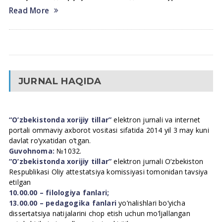
Read More
JURNAL HAQIDA
“O’zbekistonda xorijiy tillar”
elektron jurnali va internet
portali ommaviy axborot vositasi sifatida 2014 yil 3 may kuni
davlat ro’yxatidan o’tgan.
Guvohnoma:
№1032.
“O’zbekistonda xorijiy tillar”
elektron jurnali O’zbekiston
Respublikasi Oliy attestatsiya komissiyasi tomonidan tavsiya
etilgan
10.00.00 – filologiya fanlari;
13.00.00 – pedagogika fanlari
yo’nalishlari bo’yicha
dissertatsiya natijalarini chop etish uchun mo’ljallangan