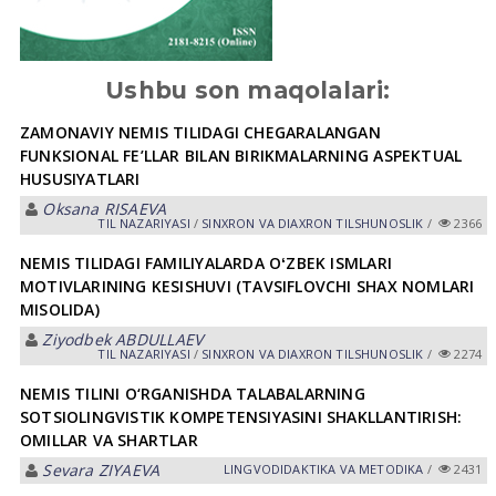
Ushbu son maqolalari:
ZAMONAVIY NEMIS TILIDAGI CHEGARALANGAN
FUNKSIONAL FE’LLAR BILAN BIRIKMALARNING ASPEKTUAL
HUSUSIYATLARI
Oksana RISАEVА
TIL NАZАRIYASI
/
SINXRON VА DIАXRON TILSHUNOSLIK
/
2366
NEMIS TILIDAGI FAMILIYALARDA OʻZBEK ISMLARI
MOTIVLARINING KESISHUVI (TAVSIFLOVCHI SHAX NOMLARI
MISOLIDA)
Ziyodbek АBDULLАEV
TIL NАZАRIYASI
/
SINXRON VА DIАXRON TILSHUNOSLIK
/
2274
NEMIS TILINI O‘RGANISHDA TALABALARNING
SOTSIOLINGVISTIK KOMPETENSIYASINI SHAKLLANTIRISH:
OMILLAR VA SHARTLAR
Sevara ZIYAEVА
LINGVODIDАKTIKА VА METODIKА
/
2431