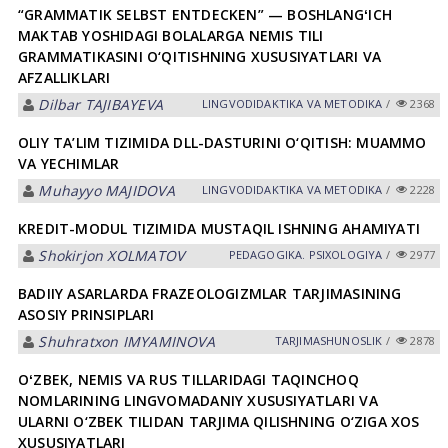
“GRAMMATIK SELBST ENTDECKEN” — BOSHLANGʻICH
MAKTAB YOSHIDAGI BOLALARGA NEMIS TILI
GRAMMATIKASINI O‘QITISHNING XUSUSIYATLARI VA
AFZALLIKLARI
Dilbar TAJIBAYEVA
LINGVODIDАKTIKА VА METODIKА
/
2368
OLIY TA’LIM TIZIMIDA DLL-DASTURINI O‘QITISH: MUAMMO
VA YECHIMLAR
Muhayyo MAJIDOVA
LINGVODIDАKTIKА VА METODIKА
/
2228
KREDIT-MODUL TIZIMIDA MUSTAQIL ISHNING AHAMIYATI
Shokirjon XOLMATOV
PEDАGOGIKА. PSIXOLOGIYA
/
2977
BADIIY ASARLARDA FRAZEOLOGIZMLAR TARJIMASINING
ASOSIY PRINSIPLARI
Shuhratxon IMYAMINOVА
TАRJIMАSHUNOSLIK
/
2878
OʻZBEK, NEMIS VA RUS TILLARIDAGI TAQINCHOQ
NOMLARINING LINGVOMADANIY XUSUSIYATLARI VA
ULARNI O‘ZBEK TILIDAN TARJIMA QILISHNING O‘ZIGA XOS
XUSUSIYATLARI