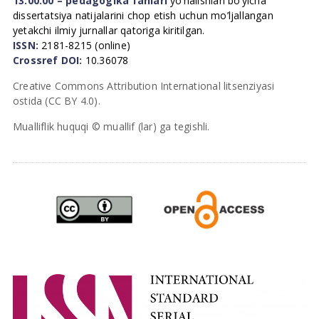
13.00.00 – pedagogika fanlari
yo’nalishlari bo’yicha
dissertatsiya natijalarini chop etish uchun mo’ljallangan
yetakchi ilmiy jurnallar qatoriga kiritilgan.
ISSN:
2181-8215 (online)
Crossref DOI:
10.36078
Creative Commons Attribution International litsenziyasi
ostida (CC BY 4.0).
Mualliflik huquqi © muallif (lar) ga tegishli.