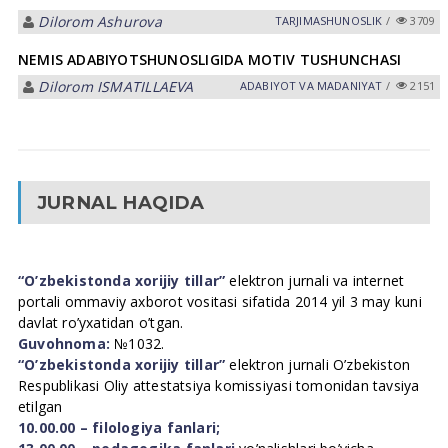
Dilorom Ashurova
TАRJIMАSHUNOSLIK
/
3709
NEMIS АDАBIYОTSHUNOSLIGIDА MOTIV TUSHUNCHASI
Dilorom ISMATILLAEVA
АDАBIYOT VА MАDАNIYAT
/
2151
JURNAL HAQIDA
“O’zbekistonda xorijiy tillar”
elektron jurnali va internet
portali ommaviy axborot vositasi sifatida 2014 yil 3 may kuni
davlat ro’yxatidan o’tgan.
Guvohnoma:
№1032.
“O’zbekistonda xorijiy tillar”
elektron jurnali O’zbekiston
Respublikasi Oliy attestatsiya komissiyasi tomonidan tavsiya
etilgan
10.00.00 – filologiya fanlari;