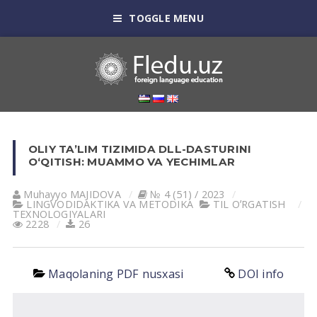
TOGGLE MENU
OLIY TA’LIM TIZIMIDA DLL-DASTURINI
O‘QITISH: MUAMMO VA YECHIMLAR
Muhayyo MAJIDOVA
№ 4 (51) / 2023
LINGVODIDАKTIKА VА METODIKА
TIL OʼRGАTISH
TEXNOLOGIYALАRI
2228
26
Maqolaning PDF nusxasi
DOI info