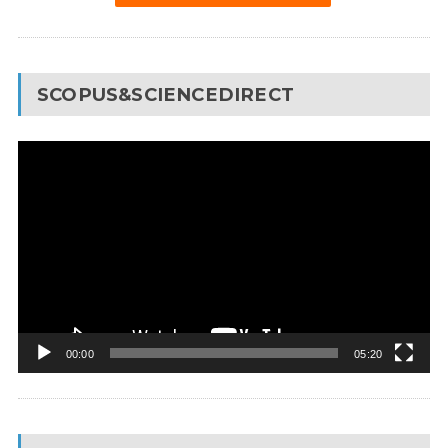
SCOPUS&SCIENCEDIRECT
Video
Pleyer
00:00
05:20