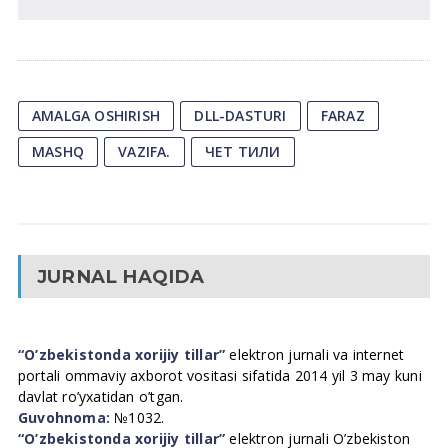
AMALGA OSHIRISH
DLL-DASTURI
FARAZ
MASHQ
VAZIFA.
ЧЕТ ТИЛИ
JURNAL HAQIDA
“O’zbekistonda xorijiy tillar”
elektron jurnali va internet
portali ommaviy axborot vositasi sifatida 2014 yil 3 may kuni
davlat ro’yxatidan o’tgan.
Guvohnoma:
№1032.
“O’zbekistonda xorijiy tillar”
elektron jurnali O’zbekiston