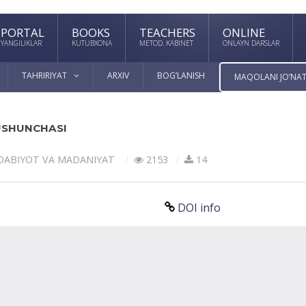
PORTAL
BOOKS
TEACHERS
ONLINE
YANGILIKLAR
KUTUBXONA
METOD. KABINET
ONLAYN DARSLAR
TAHRIRIYAT
ARXIV
BOG’LANISH
MAQOLANI JO’NAT
USHUNCHASI
DАBIYOT VА MАDАNIYAT
2153
14
DOI info