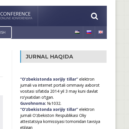
CONFERENCE
ONLINE KONFERENSIYA
ISH
JURNAL HAQIDA
“O’zbekistonda xorijiy tillar”
elektron
jurnali va internet portali ommaviy axborot
vositasi sifatida 2014 yil 3 may kuni davlat
ro’yxatidan o’tgan.
Guvohnoma:
№1032.
“O’zbekistonda xorijiy tillar”
elektron
jurnali O’zbekiston Respublikasi Oliy
attestatsiya komissiyasi tomonidan tavsiya
etilgan