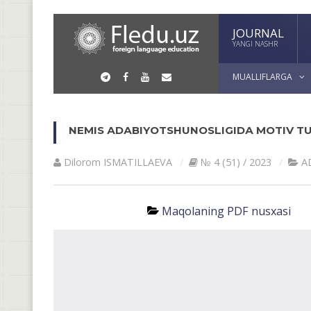
JOURNAL
YANGI NASHR
MUALLIFLARGA
NEMIS АDАBIYОTSHUNOSLIGIDА MOTIV T
Dilorom ISMATILLAEVA
№ 4 (51) / 2023
А
Maqolaning PDF nusxasi