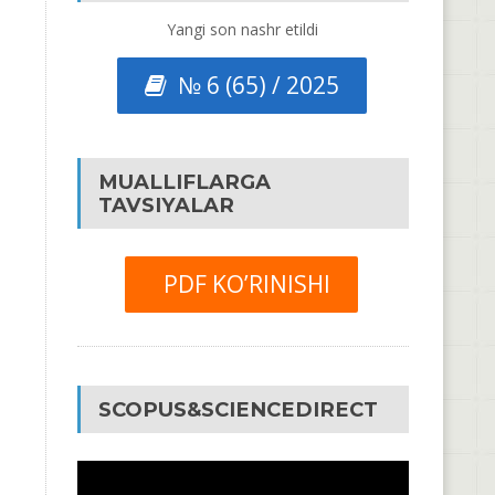
Yangi son nashr etildi
№ 6 (65) / 2025
MUALLIFLARGA
TAVSIYALAR
PDF KO’RINISHI
SCOPUS&SCIENCEDIRECT
Video
Pleyer