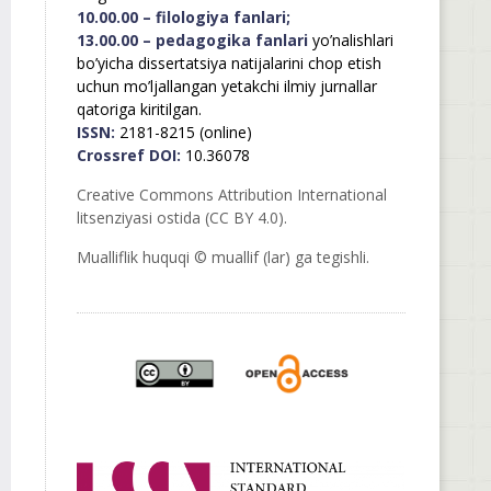
10.00.00 – filologiya fanlari;
13.00.00 – pedagogika fanlari
yo’nalishlari
bo’yicha dissertatsiya natijalarini chop etish
uchun mo’ljallangan yetakchi ilmiy jurnallar
qatoriga kiritilgan.
ISSN:
2181-8215 (online)
Crossref DOI:
10.36078
Creative Commons Attribution International
litsenziyasi ostida (CC BY 4.0).
Mualliflik huquqi © muallif (lar) ga tegishli.