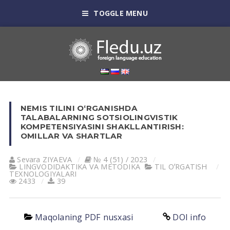
TOGGLE MENU
NEMIS TILINI O‘RGANISHDA
TALABALARNING SOTSIOLINGVISTIK
KOMPETENSIYASINI SHAKLLANTIRISH:
OMILLAR VA SHARTLAR
Sevara ZIYAEVА
№ 4 (51) / 2023
LINGVODIDАKTIKА VА METODIKА
TIL OʼRGАTISH
TEXNOLOGIYALАRI
2433
39
Maqolaning PDF nusxasi
DOI info