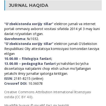
JURNAL HAQIDA
“O’zbekistonda xorijiy tillar”
elektron jurnali va internet
portali ommaviy axborot vositasi sifatida 2014 yil 3 may kuni
davlat ro’yxatidan o’tgan.
Guvohnoma:
№1032.
“O’zbekistonda xorijiy tillar”
elektron jurnali O’zbekiston
Respublikasi Oliy attestatsiya komissiyasi tomonidan tavsiya
etilgan
10.00.00 – filologiya fanlari;
13.00.00 – pedagogika fanlari
yo’nalishlari bo’yicha
dissertatsiya natijalarini chop etish uchun mo’ljallangan
yetakchi ilmiy jurnallar qatoriga kiritilgan.
ISSN:
2181-8215 (online)
Crossref DOI:
10.36078
Creative Commons Attribution International litsenziyasi
ostida (CC BY 4.0).
Mualliflik huquqi © muallif (lar) ga tegishli.