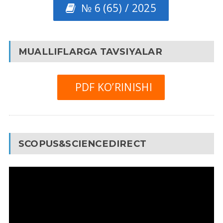
№ 6 (65) / 2025
MUALLIFLARGA TAVSIYALAR
PDF KO’RINISHI
SCOPUS&SCIENCEDIRECT
Video
Pleyer