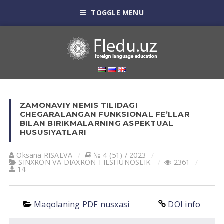
TOGGLE MENU
ZAMONAVIY NEMIS TILIDAGI
CHEGARALANGAN FUNKSIONAL FE’LLAR
BILAN BIRIKMALARNING ASPEKTUAL
HUSUSIYATLARI
Oksana RISАEVА
№ 4 (51) / 2023
SINXRON VА DIАXRON TILSHUNOSLIK
2361
14
Maqolaning PDF nusxasi
DOI info