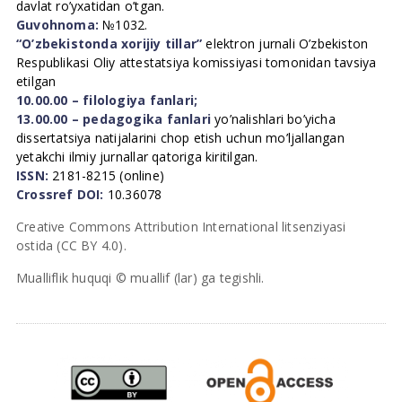
davlat ro’yxatidan o’tgan.
Guvohnoma:
№1032.
“O’zbekistonda xorijiy tillar”
elektron jurnali O’zbekiston
Respublikasi Oliy attestatsiya komissiyasi tomonidan tavsiya
etilgan
10.00.00 – filologiya fanlari;
13.00.00 – pedagogika fanlari
yo’nalishlari bo’yicha
dissertatsiya natijalarini chop etish uchun mo’ljallangan
yetakchi ilmiy jurnallar qatoriga kiritilgan.
ISSN:
2181-8215 (online)
Crossref DOI:
10.36078
Creative Commons Attribution International litsenziyasi
ostida (CC BY 4.0).
Mualliflik huquqi © muallif (lar) ga tegishli.