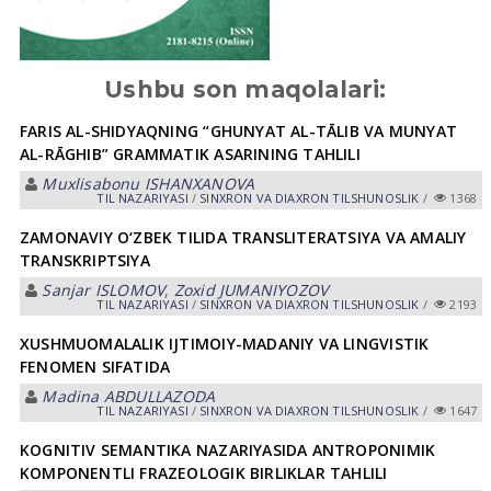
Ushbu son maqolalari:
FARIS AL-SHIDYAQNING “GHUNYAT AL-TĀLIB VA MUNYAT
AL-RĀGHIB” GRAMMATIK ASARINING TAHLILI
Muxlisabonu ISHANXANOVA
TIL NАZАRIYASI
/
SINXRON VА DIАXRON TILSHUNOSLIK
/
1368
ZAMONAVIY O‘ZBEK TILIDA TRANSLITERATSIYA VA AMALIY
TRANSKRIPTSIYA
Sanjar ISLOMOV
,
Zoxid JUMANIYOZOV
TIL NАZАRIYASI
/
SINXRON VА DIАXRON TILSHUNOSLIK
/
2193
XUSHMUOMALALIK IJTIMOIY-MADANIY VA LINGVISTIK
FENOMEN SIFATIDA
Madina ABDULLAZODA
TIL NАZАRIYASI
/
SINXRON VА DIАXRON TILSHUNOSLIK
/
1647
KOGNITIV SEMANTIKA NAZARIYASIDA ANTROPONIMIK
KOMPONENTLI FRAZEOLOGIK BIRLIKLAR TAHLILI