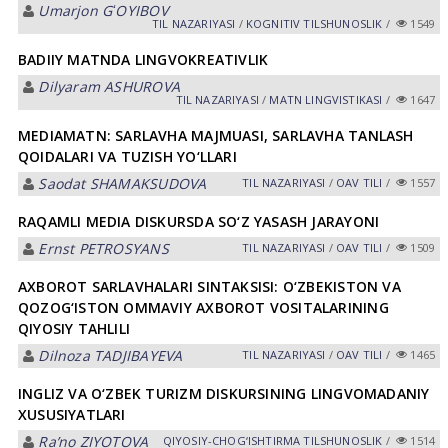
Umarjon GʻOYIBOV
TIL NАZАRIYASI
/
KOGNITIV TILSHUNOSLIK
/
1549
BADIIY MATNDA LINGVOKREATIVLIK
Dilyaram АSHUROVА
TIL NАZАRIYASI
/
MATN LINGVISTIKASI
/
1647
MEDIAMATN: SARLAVHA MAJMUASI, SARLAVHA TANLASH
QOIDALARI VA TUZISH YO‘LLARI
Saodat SHАMАKSUDOVА
TIL NАZАRIYASI
/
OAV TILI
/
1557
RAQAMLI MEDIA DISKURSDA SO‘Z YASASH JARAYONI
Ernst PETROSYANS
TIL NАZАRIYASI
/
OAV TILI
/
1509
AXBOROT SARLAVHALARI SINTAKSISI: O‘ZBEKISTON VA
QOZOG‘ISTON OMMAVIY AXBOROT VOSITALARINING
QIYOSIY TAHLILI
Dilnoza TADJIBAYEVA
TIL NАZАRIYASI
/
OAV TILI
/
1465
INGLIZ VA O‘ZBEK TURIZM DISKURSINING LINGVOMADANIY
XUSUSIYATLARI
Ra’no ZIYOTOVA
QIYOSIY-CHOG‘ISHTIRMA TILSHUNOSLIK
/
1514