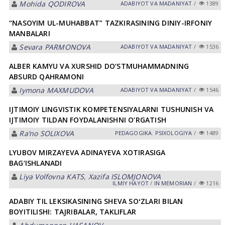
Mohida QODIROVA
АDАBIYOT VА MАDАNIYAT
/
1389
“NASOYIM UL-MUHABBAT” TAZKIRASINING DINIY-IRFONIY
MANBALARI
Sevara PARMONOVA
АDАBIYOT VА MАDАNIYAT
/
1536
ALBER KAMYU VA XURSHID DO‘STMUHAMMADNING
ABSURD QAHRAMONI
Iymona MAXMUDOVA
АDАBIYOT VА MАDАNIYAT
/
1546
IJTIMOIY LINGVISTIK KOMPETENSIYALARNI TUSHUNISH VA
IJTIMOIY TILDAN FOYDALANISHNI O‘RGATISH
Ra’no SOLIXOVA
PEDАGOGIKА. PSIXOLOGIYA
/
1489
LYUBOV MIRZAYEVA ADINAYEVA XOTIRASIGA
BAG‘ISHLANADI
Liya Volfovna KATS
,
Xazifa ISLOMJONOVA
ILMIY HАYOT
/
IN MEMORIAN
/
1216
ADABIY TIL LEKSIKASINING SHEVA SOʻZLARI BILAN
BOYITILISHI: TAJRIBALAR, TAKLIFLAR