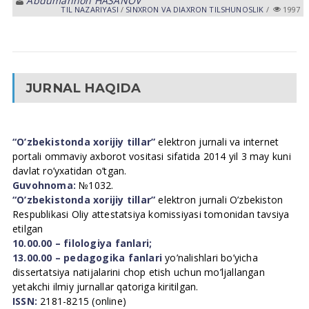
Abdumannon HASANOV
TIL NАZАRIYASI
/
SINXRON VА DIАXRON TILSHUNOSLIK
/
1997
JURNAL HAQIDA
“O’zbekistonda xorijiy tillar”
elektron jurnali va internet
portali ommaviy axborot vositasi sifatida 2014 yil 3 may kuni
davlat ro’yxatidan o’tgan.
Guvohnoma:
№1032.
“O’zbekistonda xorijiy tillar”
elektron jurnali O’zbekiston
Respublikasi Oliy attestatsiya komissiyasi tomonidan tavsiya
etilgan
10.00.00 – filologiya fanlari;
13.00.00 – pedagogika fanlari
yo’nalishlari bo’yicha
dissertatsiya natijalarini chop etish uchun mo’ljallangan
yetakchi ilmiy jurnallar qatoriga kiritilgan.
ISSN:
2181-8215 (online)