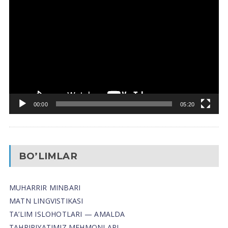
Video
Pleyer
00:00
05:20
BO’LIMLAR
MUHARRIR MINBARI
MATN LINGVISTIKASI
TA’LIM ISLOHOTLARI — AMALDA
TAHRIRIYATIMIZ MEHMONLARI