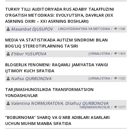
TURKIY TILLI AUDITORIYADA RUS ADABIY TALAFFUZINI
O‘RGATISH METODIKASI: EVOLYUTSIYA, DAVRLAR (XIX
ASRNING OXIRI – XXI ASRNING BOSHLARI)
Maxanbet DJUSUPOV
LINGVODIDАKTIKА VА METODIKА
/
1548
MEDIA VA STATISTIKADA AUTIZM SINDROMI BILAN
BOG‘LIQ STEREOTIPLARNING TA’SIRI
E’tibor YUSUPOVA
JURNALISTIKA
/
1404
BLOGERLIK FENOMENI: RАQАMLI JАMIYАTDА YАNGI
IJTIMOIY KUCH SIFАTIDА
Nаfisа QURBONOVА
JURNALISTIKA
/
1363
TARJIMASHUNOSLIKDA TRANSFORMATSION
YONDASHUVLAR
Valentina NORMURАTOVА
,
Dilafruz QURBONOVA
TАRJIMАSHUNOSLIK
/
1377
“BOBURNOMA” SHARQ VA G‘ARB ADIBLARI ASARLARI
UCHUN MUHIM MANBA SIFATIDA