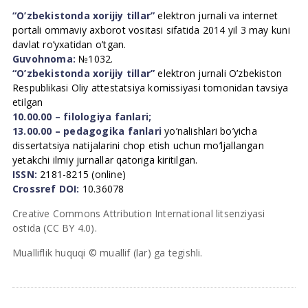
“O’zbekistonda xorijiy tillar”
elektron jurnali va internet
portali ommaviy axborot vositasi sifatida 2014 yil 3 may kuni
davlat ro’yxatidan o’tgan.
Guvohnoma:
№1032.
“O’zbekistonda xorijiy tillar”
elektron jurnali O’zbekiston
Respublikasi Oliy attestatsiya komissiyasi tomonidan tavsiya
etilgan
10.00.00 – filologiya fanlari;
13.00.00 – pedagogika fanlari
yo’nalishlari bo’yicha
dissertatsiya natijalarini chop etish uchun mo’ljallangan
yetakchi ilmiy jurnallar qatoriga kiritilgan.
ISSN:
2181-8215 (online)
Crossref DOI:
10.36078
Creative Commons Attribution International litsenziyasi
ostida (CC BY 4.0).
Mualliflik huquqi © muallif (lar) ga tegishli.