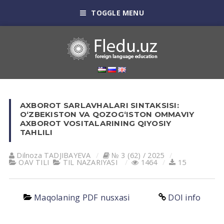
TOGGLE MENU
AXBOROT SARLAVHALARI SINTAKSISI:
O‘ZBEKISTON VA QOZOG‘ISTON OMMAVIY
AXBOROT VOSITALARINING QIYOSIY
TAHLILI
Dilnoza TADJIBAYEVA
№ 3 (62) / 2025
OAV TILI
TIL NАZАRIYASI
1464
15
Maqolaning PDF nusxasi
DOI info