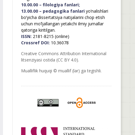
10.00.00 – filologiya fanlari;
13.00.00 – pedagogika fanlari
yo’nalishlari
bo’yicha dissertatsiya natijalarini chop etish
uchun mo’ljallangan yetakchi ilmiy jurnallar
qatoriga kiritilgan.
ISSN:
2181-8215 (online)
Crossref DOI:
10.36078
Creative Commons Attribution International
litsenziyasi ostida (CC BY 4.0).
Mualliflik huquqi © muallif (lar) ga tegishli.