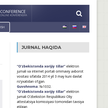
CONFERENCE
ONLINE KONFERENSIYA
ISH
JURNAL HAQIDA
“O’zbekistonda xorijiy tillar”
elektron
jurnali va internet portali ommaviy axborot
vositasi sifatida 2014 yil 3 may kuni davlat
ro’yxatidan o’tgan.
Guvohnoma:
№1032.
“O’zbekistonda xorijiy tillar”
elektron
jurnali O’zbekiston Respublikasi Oliy
attestatsiya komissiyasi tomonidan tavsiya
etilgan