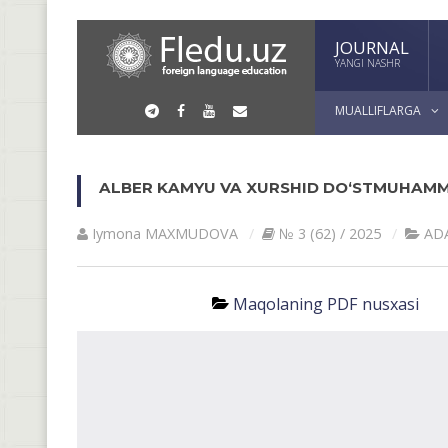
JOURNAL
YANGI NASHR
MUALLIFLARGA
ALBER KAMYU VA XURSHID DO‘STMUHAM
Iymona MAXMUDOVA
№ 3 (62) / 2025
АD
Maqolaning PDF nusxasi