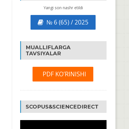
Yangi son nashr etildi
№ 6 (65) / 2025
MUALLIFLARGA
TAVSIYALAR
PDF KO’RINISHI
SCOPUS&SCIENCEDIRECT
Video
Pleyer