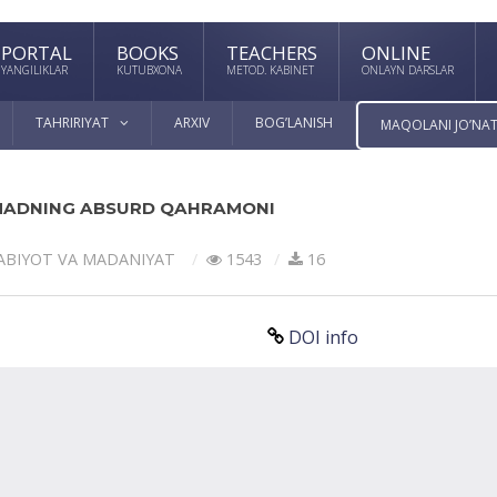
PORTAL
BOOKS
TEACHERS
ONLINE
YANGILIKLAR
KUTUBXONA
METOD. KABINET
ONLAYN DARSLAR
TAHRIRIYAT
ARXIV
BOG’LANISH
MAQOLANI JO’NAT
MADNING ABSURD QAHRAMONI
АBIYOT VА MАDАNIYAT
1543
16
DOI info