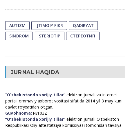
AUTIZM
IJTIMOIY FIKR
QADIRYAT
SINDROM
STERIOTIP
СТЕРЕОТИП
JURNAL HAQIDA
“O’zbekistonda xorijiy tillar”
elektron jurnali va internet
portali ommaviy axborot vositasi sifatida 2014 yil 3 may kuni
davlat ro’yxatidan o’tgan.
Guvohnoma:
№1032.
“O’zbekistonda xorijiy tillar”
elektron jurnali O’zbekiston
Respublikasi Oliy attestatsiya komissiyasi tomonidan tavsiya