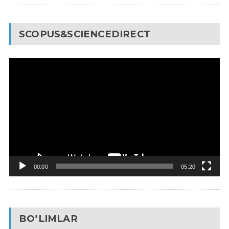
SCOPUS&SCIENCEDIRECT
Video
Pleyer
00:00
05:20
BO’LIMLAR