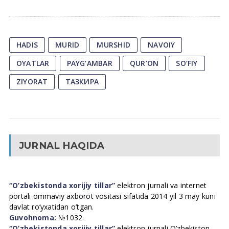
HADIS
MURID
MURSHID
NAVOIY
OYATLAR
PAYG‘AMBAR
QUR’ON
SO‘FIY
ZIYORAT
ТАЗКИРА
JURNAL HAQIDA
“O’zbekistonda xorijiy tillar”
elektron jurnali va internet
portali ommaviy axborot vositasi sifatida 2014 yil 3 may kuni
davlat ro’yxatidan o’tgan.
Guvohnoma:
№1032.
“O’zbekistonda xorijiy tillar”
elektron jurnali O’zbekiston