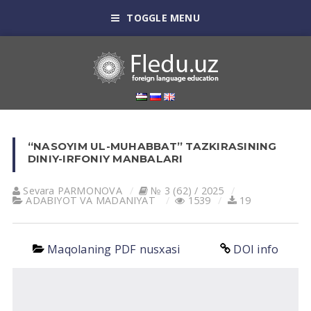
TOGGLE MENU
“NASOYIM UL-MUHABBAT” TAZKIRASINING
DINIY-IRFONIY MANBALARI
Sevara PARMONOVA
№ 3 (62) / 2025
АDАBIYOT VА MАDАNIYAT
1539
19
Maqolaning PDF nusxasi
DOI info