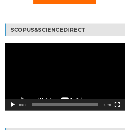
SCOPUS&SCIENCEDIRECT
Video
Pleyer
00:00
05:20