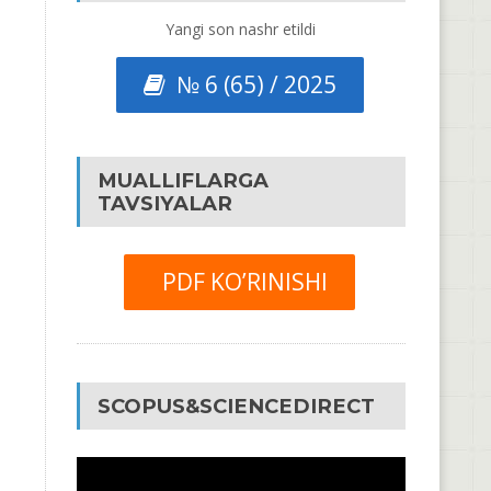
Yangi son nashr etildi
№ 6 (65) / 2025
MUALLIFLARGA
TAVSIYALAR
PDF KO’RINISHI
SCOPUS&SCIENCEDIRECT
Video
Pleyer